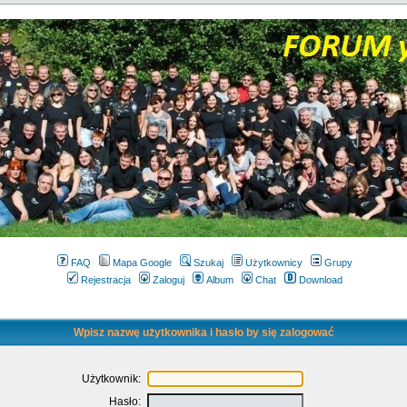
FAQ
Mapa Google
Szukaj
Użytkownicy
Grupy
Rejestracja
Zaloguj
Album
Chat
Download
Wpisz nazwę użytkownika i hasło by się zalogować
Użytkownik:
Hasło: