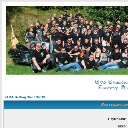
FAQ
Mapa Goo
Rejestracja
Z
YAMAHA Drag Star FORUM
Wpisz nazwę użyt
Użytkownik:
Hasło: