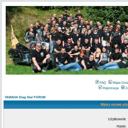
FAQ
Mapa Goo
Rejestracja
Z
YAMAHA Drag Star FORUM
Wpisz nazwę użyt
Użytkownik:
Hasło: