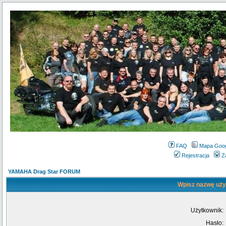
FAQ
Mapa Goo
Rejestracja
Z
YAMAHA Drag Star FORUM
Wpisz nazwę użyt
Użytkownik:
Hasło: