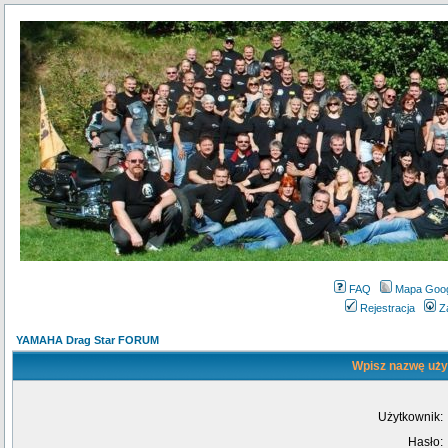
FAQ
Mapa Goo
Rejestracja
Z
YAMAHA Drag Star FORUM
Wpisz nazwę użyt
Użytkownik:
Hasło: