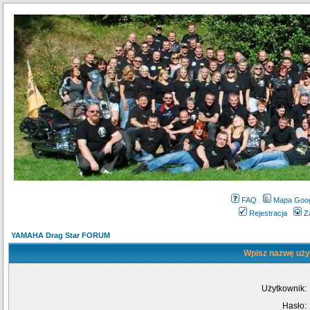
FAQ
Mapa Goo
Rejestracja
Z
YAMAHA Drag Star FORUM
Wpisz nazwę użyt
Użytkownik:
Hasło: