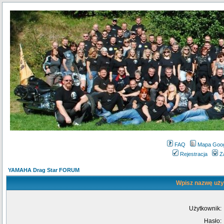
FAQ
Mapa Goo
Rejestracja
Z
YAMAHA Drag Star FORUM
Wpisz nazwę użyt
Użytkownik:
Hasło: