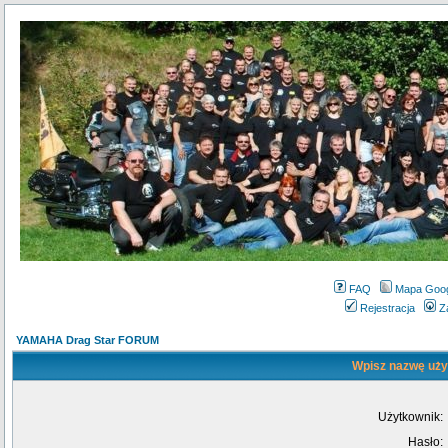
FAQ
Mapa Goo
Rejestracja
Z
YAMAHA Drag Star FORUM
Wpisz nazwę użyt
Użytkownik:
Hasło: