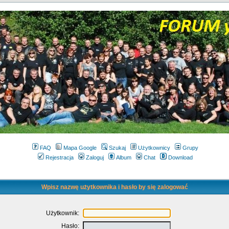
FAQ
Mapa Google
Szukaj
Użytkownicy
Grupy
Rejestracja
Zaloguj
Album
Chat
Download
Wpisz nazwę użytkownika i hasło by się zalogować
Użytkownik:
Hasło: