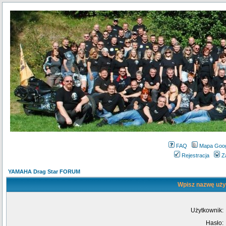
FAQ
Mapa Goo
Rejestracja
Z
YAMAHA Drag Star FORUM
Wpisz nazwę użyt
Użytkownik:
Hasło: