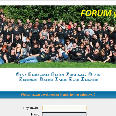
FAQ
Mapa Google
Szukaj
Użytkownicy
Grupy
Rejestracja
Zaloguj
Album
Chat
Download
Wpisz nazwę użytkownika i hasło by się zalogować
Użytkownik:
Hasło: