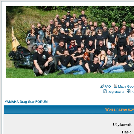
FAQ
Mapa Goo
Rejestracja
Z
YAMAHA Drag Star FORUM
Wpisz nazwę użyt
Użytkownik:
Hasło: