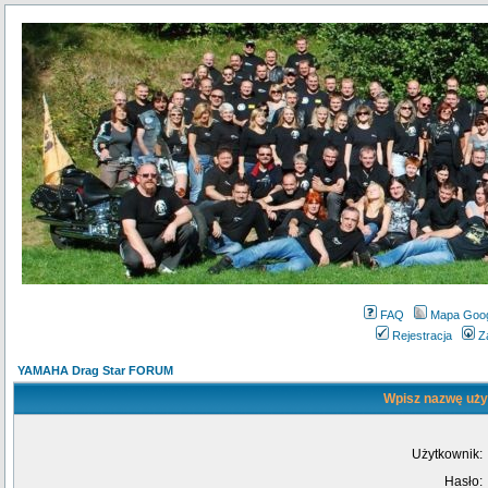
FAQ
Mapa Goo
Rejestracja
Z
YAMAHA Drag Star FORUM
Wpisz nazwę użyt
Użytkownik:
Hasło: