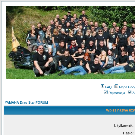
FAQ
Mapa Goo
Rejestracja
Z
YAMAHA Drag Star FORUM
Wpisz nazwę użyt
Użytkownik:
Hasło: