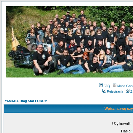
FAQ
Mapa Goo
Rejestracja
Z
YAMAHA Drag Star FORUM
Wpisz nazwę użyt
Użytkownik:
Hasło: