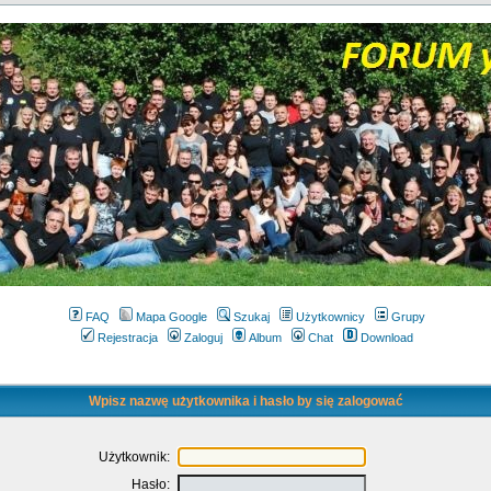
FAQ
Mapa Google
Szukaj
Użytkownicy
Grupy
Rejestracja
Zaloguj
Album
Chat
Download
Wpisz nazwę użytkownika i hasło by się zalogować
Użytkownik:
Hasło: