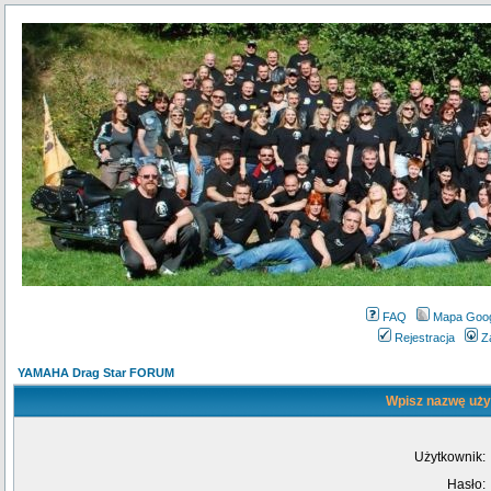
FAQ
Mapa Goo
Rejestracja
Z
YAMAHA Drag Star FORUM
Wpisz nazwę użyt
Użytkownik:
Hasło: