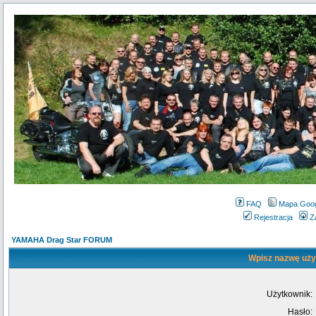
FAQ
Mapa Goo
Rejestracja
Z
YAMAHA Drag Star FORUM
Wpisz nazwę użyt
Użytkownik:
Hasło: