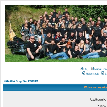
FAQ
Mapa Goo
Rejestracja
Z
YAMAHA Drag Star FORUM
Wpisz nazwę użyt
Użytkownik:
Hasło: