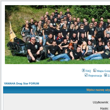
FAQ
Mapa Goo
Rejestracja
Z
YAMAHA Drag Star FORUM
Wpisz nazwę użyt
Użytkownik:
Hasło: