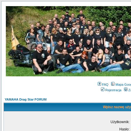
FAQ
Mapa Goo
Rejestracja
Z
YAMAHA Drag Star FORUM
Wpisz nazwę użyt
Użytkownik:
Hasło: