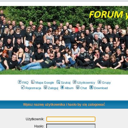
FAQ
Mapa Google
Szukaj
Użytkownicy
Grupy
Rejestracja
Zaloguj
Album
Chat
Download
Wpisz nazwę użytkownika i hasło by się zalogować
Użytkownik:
Hasło: