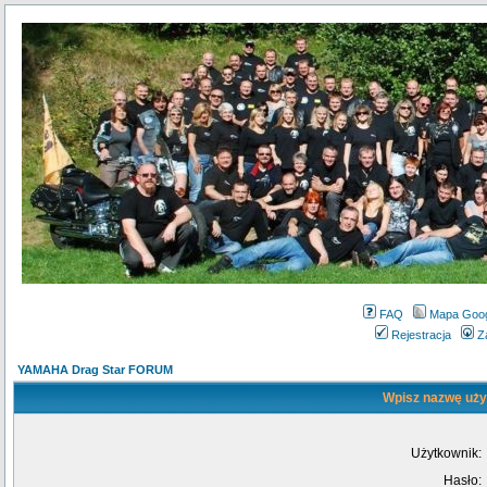
FAQ
Mapa Goo
Rejestracja
Z
YAMAHA Drag Star FORUM
Wpisz nazwę użyt
Użytkownik:
Hasło: