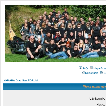
FAQ
Mapa Goo
Rejestracja
Z
YAMAHA Drag Star FORUM
Wpisz nazwę użyt
Użytkownik:
Hasło: