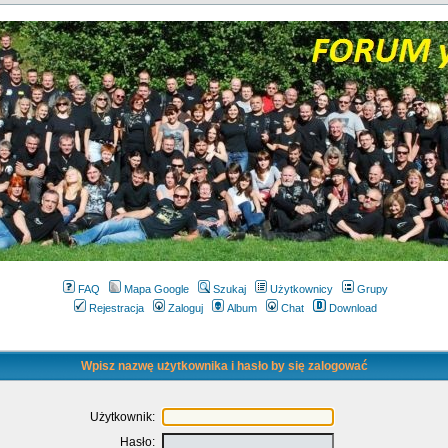
FAQ
Mapa Google
Szukaj
Użytkownicy
Grupy
Rejestracja
Zaloguj
Album
Chat
Download
Wpisz nazwę użytkownika i hasło by się zalogować
Użytkownik:
Hasło: