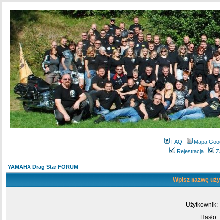
FAQ
Mapa Goo
Rejestracja
Z
YAMAHA Drag Star FORUM
Wpisz nazwę użyt
Użytkownik:
Hasło: