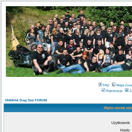
FAQ
Mapa Goo
Rejestracja
Z
YAMAHA Drag Star FORUM
Wpisz nazwę użyt
Użytkownik:
Hasło: