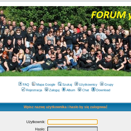
FAQ
Mapa Google
Szukaj
Użytkownicy
Grupy
Rejestracja
Zaloguj
Album
Chat
Download
Wpisz nazwę użytkownika i hasło by się zalogować
Użytkownik:
Hasło: