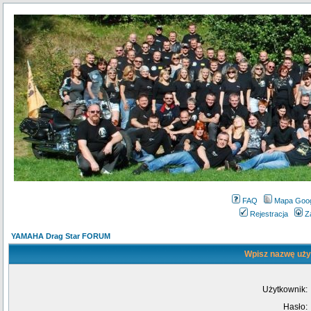
FAQ
Mapa Goo
Rejestracja
Z
YAMAHA Drag Star FORUM
Wpisz nazwę użyt
Użytkownik:
Hasło: