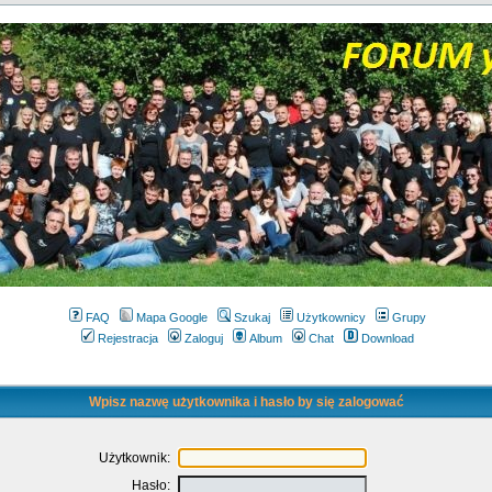
FAQ
Mapa Google
Szukaj
Użytkownicy
Grupy
Rejestracja
Zaloguj
Album
Chat
Download
Wpisz nazwę użytkownika i hasło by się zalogować
Użytkownik:
Hasło: