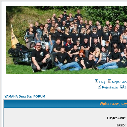
FAQ
Mapa Goo
Rejestracja
Z
YAMAHA Drag Star FORUM
Wpisz nazwę użyt
Użytkownik:
Hasło: