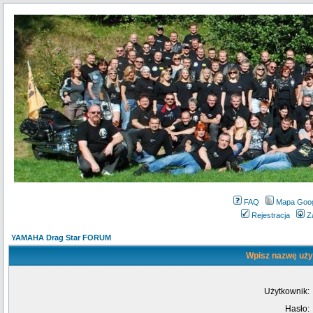
FAQ
Mapa Goo
Rejestracja
Z
YAMAHA Drag Star FORUM
Wpisz nazwę użyt
Użytkownik:
Hasło: