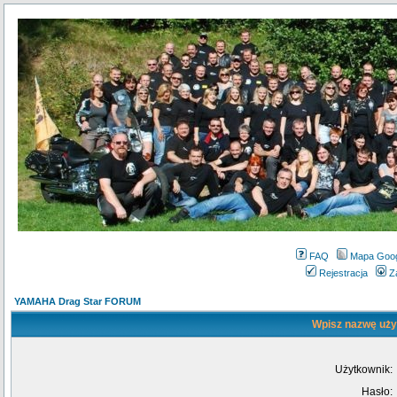
FAQ
Mapa Goo
Rejestracja
Z
YAMAHA Drag Star FORUM
Wpisz nazwę użyt
Użytkownik:
Hasło: