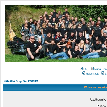
FAQ
Mapa Goo
Rejestracja
Z
YAMAHA Drag Star FORUM
Wpisz nazwę użyt
Użytkownik:
Hasło: