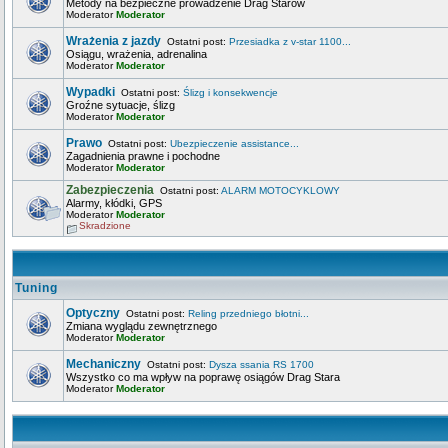
Metody na bezpieczne prowadzenie Drag Starów
Moderator
Moderator
Wrażenia z jazdy
Ostatni post:
Przesiadka z v-star 1100...
Osiągu, wrażenia, adrenalina
Moderator
Moderator
Wypadki
Ostatni post:
Ślizg i konsekwencje
Groźne sytuacje, ślizg
Moderator
Moderator
Prawo
Ostatni post:
Ubezpieczenie assistance...
Zagadnienia prawne i pochodne
Moderator
Moderator
Zabezpieczenia
Ostatni post:
ALARM MOTOCYKLOWY
Alarmy, kłódki, GPS
Moderator
Moderator
Skradzione
Tuning
Optyczny
Ostatni post:
Reling przedniego błotni...
Zmiana wyglądu zewnętrznego
Moderator
Moderator
Mechaniczny
Ostatni post:
Dysza ssania RS 1700
Wszystko co ma wpływ na poprawę osiągów Drag Stara
Moderator
Moderator