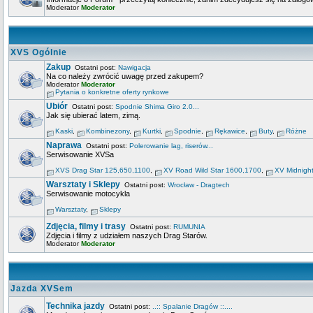
Moderator
Moderator
XVS Ogólnie
Zakup
Ostatni post:
Nawigacja
Na co należy zwrócić uwagę przed zakupem?
Moderator
Moderator
Pytania o konkretne oferty rynkowe
Ubiór
Ostatni post:
Spodnie Shima Giro 2.0...
Jak się ubierać latem, zimą.
Kaski
,
Kombinezony
,
Kurtki
,
Spodnie
,
Rękawice
,
Buty
,
Różne
Naprawa
Ostatni post:
Polerowanie lag, riserów...
Serwisowanie XVSa
XVS Drag Star 125,650,1100
,
XV Road Wild Star 1600,1700
,
XV Midnigh
Warsztaty i Sklepy
Ostatni post:
Wrocław - Dragtech
Serwisowanie motocykla
Warsztaty
,
Sklepy
Zdjęcia, filmy i trasy
Ostatni post:
RUMUNIA
Zdjęcia i filmy z udziałem naszych Drag Starów.
Moderator
Moderator
Jazda XVSem
Technika jazdy
Ostatni post:
..:: Spalanie Dragów ::....