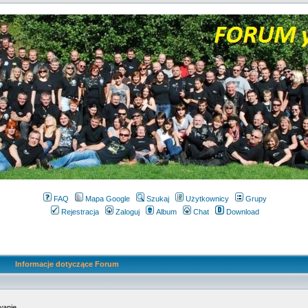
FAQ
Mapa Google
Szukaj
Użytkownicy
Grupy
Rejestracja
Zaloguj
Album
Chat
Download
Informacje dotyczące Forum
wanie.