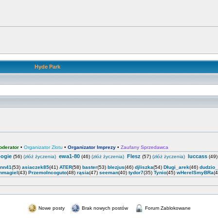
Hyde Park
oderator
•
Organizator Zlotu
•
Organizator Imprezy
•
Zaufany Sprzedawca
ogie
ewa1-80
Flesz
luccass
(56)
(złóż życzenia)
(46)
(złóż życzenia)
(57)
(złóż życzenia)
(49
enn41
(53)
asiaczek85
(41)
ATER
(58)
baster
(53)
blezjus
(46)
djliszka
(54)
Długi_arek
(46)
dudzio
mmagiel
(43)
PrzemoIncoguto
(48)
rąsia
(47)
seeman
(40)
tydor7
(35)
Tynio
(45)
wHereISmyBRa
(
Nowe posty
Brak nowych postów
Forum Zablokowane