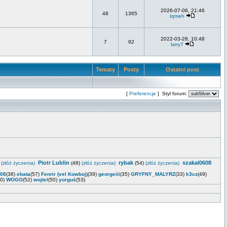
2026-07-06, 21:46
48
1365
tqmeh
2022-03-28, 10:48
7
92
larry7
Tematy
Posty
Ostatni post
[
Preferencje
] Styl forum:
Piotr Lublin
rybak
szakal0608
)
(złóż życzenia)
(48)
(złóż życzenia)
(54)
(złóż życzenia)
_08
(38)
ebata
(57)
Fenrir (vel Kowboj)
(39)
georgeiii
(35)
GRYFNY_MALYRZ
(33)
k3cz
(49)
40)
WOGO
(52)
wojtel
(50)
yorguś
(53)