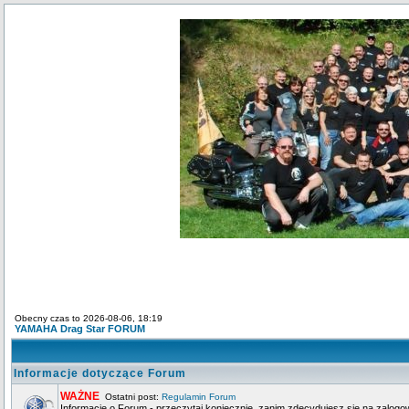
Obecny czas to 2026-08-06, 18:19
YAMAHA Drag Star FORUM
Informacje dotyczące Forum
WAŻNE
Ostatni post:
Regulamin Forum
Informacje o Forum - przeczytaj koniecznie, zanim zdecydujesz się na zalogo