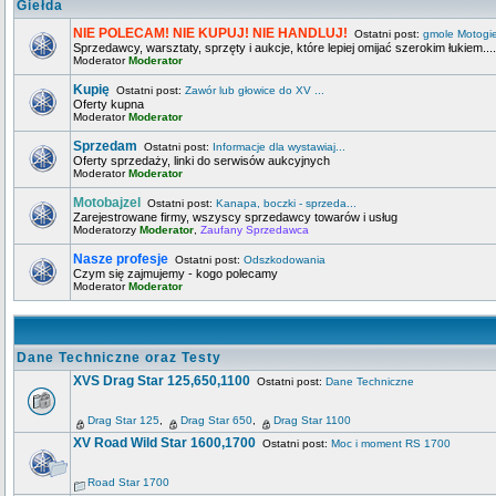
Giełda
NIE POLECAM! NIE KUPUJ! NIE HANDLUJ!
Ostatni post:
gmole Motogi
Sprzedawcy, warsztaty, sprzęty i aukcje, które lepiej omijać szerokim łukiem....
Moderator
Moderator
Kupię
Ostatni post:
Zawór lub głowice do XV ...
Oferty kupna
Moderator
Moderator
Sprzedam
Ostatni post:
Informacje dla wystawiaj...
Oferty sprzedaży, linki do serwisów aukcyjnych
Moderator
Moderator
Motobajzel
Ostatni post:
Kanapa, boczki - sprzeda...
Zarejestrowane firmy, wszyscy sprzedawcy towarów i usług
Moderatorzy
Moderator
,
Zaufany Sprzedawca
Nasze profesje
Ostatni post:
Odszkodowania
Czym się zajmujemy - kogo polecamy
Moderator
Moderator
Dane Techniczne oraz Testy
XVS Drag Star 125,650,1100
Ostatni post:
Dane Techniczne
Drag Star 125
,
Drag Star 650
,
Drag Star 1100
XV Road Wild Star 1600,1700
Ostatni post:
Moc i moment RS 1700
Road Star 1700