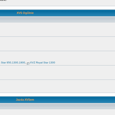
XVS Ogólnie
t Star 950,1300,1900
,
XVZ Royal Star 1300
Jazda XVSem