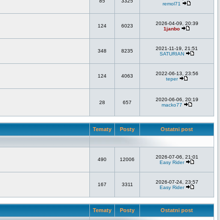
85
3325
remol71
2026-04-09, 20:39
124
6023
1janbo
2021-11-19, 21:51
348
8235
SATURIAN
2022-06-13, 23:56
124
4063
teper
2020-06-06, 20:19
28
657
macko77
Tematy
Posty
Ostatni post
2026-07-06, 21:01
490
12006
Easy Rider
2026-07-24, 23:57
167
3311
Easy Rider
Tematy
Posty
Ostatni post