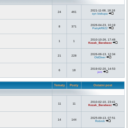
2021-11-08, 18:18
24
461
syn biskupa
2026-04-23, 10:19
8
371
PatrykR922
2010-10-26, 17:48
1
1
Kozak_Barabasz
2026-06-13, 12:34
21
228
OldDiver
2019-02-20, 14:53
6
18
jaro
Tematy
Posty
Ostatni post
2010-02-10, 23:41
11
11
Kozak_Barabasz
2025-09-13, 07:51
14
144
Robrob