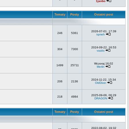
1janbo
Tematy
Posty
Ostatni post
2026-07-01, 17:39
246
5361
tqmeh
2024-09-22, 16:53
304
7300
vaaks
Wczoraj 16:02
1499
25711
Merlin
2024-11-22, 15:34
206
2136
OldDiver
2025-09-06, 06:29
218
4984
DRAGON
Tematy
Posty
Ostatni post
2022-08-02, 19:32