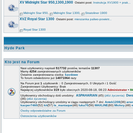
XV Midnight Star 950,1300,1900
Ostatni post:
Instrukcja XV1900 + prak...
Midnight Star 950
,
Midnight Star 1300
,
Stratoliner 1900
XVZ Royal Star 1300
Ostatni post:
mieszanka paliwo-powietr...
Royal Star 1300
Hyde Park
Kto jest na Forum
Nasi użytkownicy napisali
517732
postów, tematów
11307
Mamy
4254
zarejestrowanych użytkowników
Ostatnio zarejestrowana osoba:
kavdowe
To forum odwiedzono już
14071064
razy
Na Forum jest
1
użytkownik :: 0 Zarejestrowanych, 0 Ukrytych i 1 Gość
Zarejestrowani Użytkownicy: Brak
Najwięcej użytkowników
319
było obecnych 2020-08-18, 08:23
Administrator
•
M
ASPAHARIAN
Dwo
Użytkownicy obchodzący dziś urodziny:
(45)
(złóż życzenia)
(36)
(złóż życzenia)
Użytkownicy obchodzący urodziny w ciągu następnych 7 dni:
Antek1208
(36)
ars
kacper7460
(52)
kit
(57)
le_maniaque
(46)
luka70
(56)
MAXLINE
(60)
Mickey.
(48)
Osoby odpowiedzialne za Forum
Ostrzeżenia użytkowników