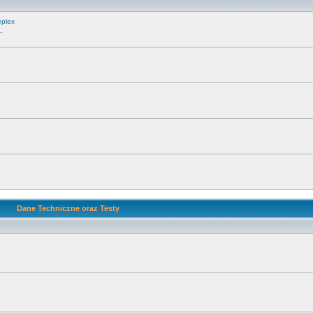
eplex
.
Dane Techniczne oraz Testy