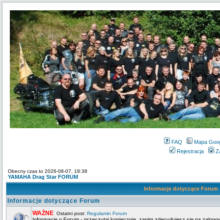
FAQ
Mapa Goo
Rejestracja
Z
Obecny czas to 2026-08-07, 18:38
YAMAHA Drag Star FORUM
Informacje dotyczące Forum
Informacje dotyczące Forum
WAŻNE
Ostatni post:
Regulamin Forum
Informacje o Forum - przeczytaj koniecznie, zanim zdecydujesz się na zalogo