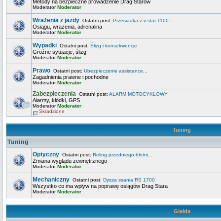
Metody na bezpieczne prowadzenie Drag Starów
Moderator
Moderator
Wrażenia z jazdy
Ostatni post:
Przesiadka z v-star 1100...
Osiągu, wrażenia, adrenalina
Moderator
Moderator
Wypadki
Ostatni post:
Ślizg i konsekwencje
Groźne sytuacje, ślizg
Moderator
Moderator
Prawo
Ostatni post:
Ubezpieczenie assistance...
Zagadnienia prawne i pochodne
Moderator
Moderator
Zabezpieczenia
Ostatni post:
ALARM MOTOCYKLOWY
Alarmy, kłódki, GPS
Moderator
Moderator
Skradzione
Tuning
Tuning
Optyczny
Ostatni post:
Reling przedniego błotni...
Zmiana wyglądu zewnętrznego
Moderator
Moderator
Mechaniczny
Ostatni post:
Dysza ssania RS 1700
Wszystko co ma wpływ na poprawę osiągów Drag Stara
Moderator
Moderator
Giełda