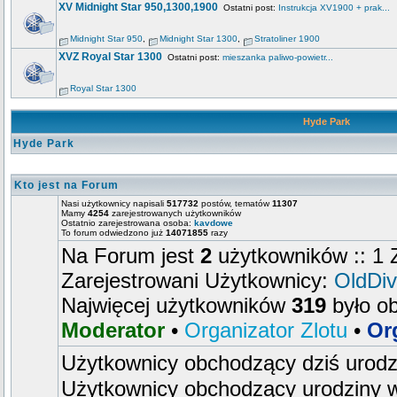
XV Midnight Star 950,1300,1900
Ostatni post:
Instrukcja XV1900 + prak...
Midnight Star 950
,
Midnight Star 1300
,
Stratoliner 1900
XVZ Royal Star 1300
Ostatni post:
mieszanka paliwo-powietr...
Royal Star 1300
Hyde Park
Hyde Park
Kto jest na Forum
Nasi użytkownicy napisali
517732
postów, tematów
11307
Mamy
4254
zarejestrowanych użytkowników
Ostatnio zarejestrowana osoba:
kavdowe
To forum odwiedzono już
14071855
razy
Na Forum jest
2
użytkowników :: 1 Z
Zarejestrowani Użytkownicy:
OldDiv
Najwięcej użytkowników
319
było o
Moderator
•
Organizator Zlotu
•
Or
Użytkownicy obchodzący dziś urod
Użytkownicy obchodzący urodziny w