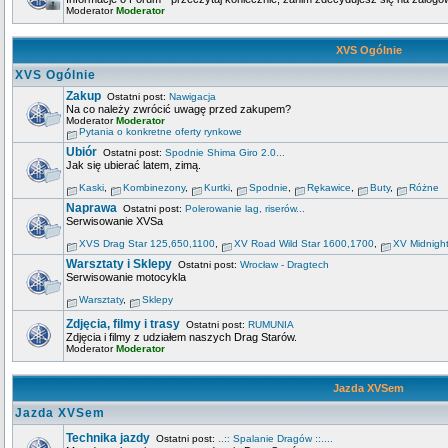
Moderator
Moderator
XVS Ogólnie
XVS Ogólnie
Zakup
Ostatni post:
Nawigacja
Na co należy zwrócić uwagę przed zakupem?
Moderator
Moderator
Pytania o konkretne oferty rynkowe
Ubiór
Ostatni post:
Spodnie Shima Giro 2.0...
Jak się ubierać latem, zimą.
Kaski
,
Kombinezony
,
Kurtki
,
Spodnie
,
Rękawice
,
Buty
,
Różne
Naprawa
Ostatni post:
Polerowanie lag, riserów...
Serwisowanie XVSa
XVS Drag Star 125,650,1100
,
XV Road Wild Star 1600,1700
,
XV Midnigh
Warsztaty i Sklepy
Ostatni post:
Wrocław - Dragtech
Serwisowanie motocykla
Warsztaty
,
Sklepy
Zdjęcia, filmy i trasy
Ostatni post:
RUMUNIA
Zdjęcia i filmy z udziałem naszych Drag Starów.
Moderator
Moderator
Jazda XVSem
Jazda XVSem
Technika jazdy
Ostatni post:
..:: Spalanie Dragów ::....