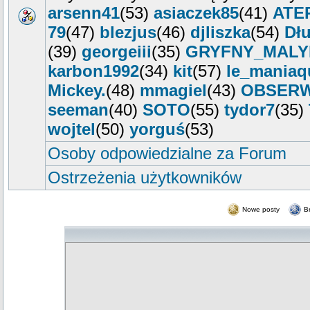
arsenn41
(53)
asiaczek85
(41)
ATE
79
(47)
blezjus
(46)
djliszka
(54)
Dłu
(39)
georgeiii
(35)
GRYFNY_MALY
karbon1992
(34)
kit
(57)
le_maniaq
Mickey.
(48)
mmagiel
(43)
OBSER
seeman
(40)
SOTO
(55)
tydor7
(35)
wojtel
(50)
yorguś
(53)
Osoby odpowiedzialne za Forum
Ostrzeżenia użytkowników
Nowe posty
B