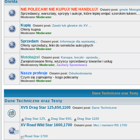
Giełda
NIE POLECAM! NIE KUPUJ! NIE HANDLUJ!
Ostatni post:
gmole Motogi
Sprzedawcy, warsztaty, sprzęty i aukcje, które lepiej omijać szerokim łukiem....
Moderator
Moderator
Kupię
Ostatni post:
Zawór lub głowice do XV ...
Oferty kupna
Moderator
Moderator
Sprzedam
Ostatni post:
Informacje dla wystawiaj...
Oferty sprzedaży, linki do serwisów aukcyjnych
Moderator
Moderator
Motobajzel
Ostatni post:
Kanapa, boczki - sprzeda...
Zarejestrowane firmy, wszyscy sprzedawcy towarów i usług
Moderatorzy
Moderator
,
Zaufany Sprzedawca
Nasze profesje
Ostatni post:
Odszkodowania
Czym się zajmujemy - kogo polecamy
Moderator
Moderator
Dane Techniczne oraz Testy
Dane Techniczne oraz Testy
XVS Drag Star 125,650,1100
Ostatni post:
Dane Techniczne
Drag Star 125
,
Drag Star 650
,
Drag Star 1100
XV Road Wild Star 1600,1700
Ostatni post:
Moc i moment RS 1700
Road Star 1700