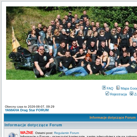
FAQ
Mapa Goo
Rejestracja
Z
Obecny czas to 2026-08-07, 09:29
YAMAHA Drag Star FORUM
Informacje dotyczące Forum
Informacje dotyczące Forum
WAŻNE
Ostatni post:
Regulamin Forum
Informacje o Forum - przeczytaj koniecznie, zanim zdecydujesz się na zalogo