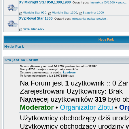
XV Midnight Star 950,1300,1900
Ostatni post:
Instrukcja XV1900 + prak...
Midnight Star 950
,
Midnight Star 1300
,
Stratoliner 1900
XVZ Royal Star 1300
Ostatni post:
mieszanka paliwo-powietr...
Royal Star 1300
Hyde Park
Hyde Park
Kto jest na Forum
Nasi użytkownicy napisali
517732
postów, tematów
11307
Mamy
4254
zarejestrowanych użytkowników
Ostatnio zarejestrowana osoba:
kavdowe
To forum odwiedzono już
14071589
razy
Na Forum jest
1
użytkownik :: 0 Zar
Zarejestrowani Użytkownicy: Brak
Najwięcej użytkowników
319
było o
Moderator
•
Organizator Zlotu
•
Or
Użytkownicy obchodzący dziś urod
Użytkownicy obchodzący urodziny w