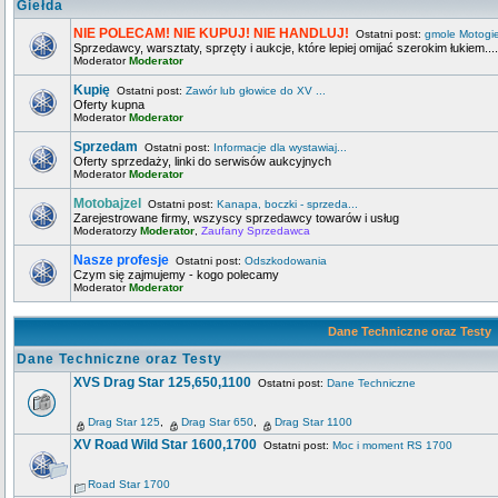
Giełda
NIE POLECAM! NIE KUPUJ! NIE HANDLUJ!
Ostatni post:
gmole Motogi
Sprzedawcy, warsztaty, sprzęty i aukcje, które lepiej omijać szerokim łukiem....
Moderator
Moderator
Kupię
Ostatni post:
Zawór lub głowice do XV ...
Oferty kupna
Moderator
Moderator
Sprzedam
Ostatni post:
Informacje dla wystawiaj...
Oferty sprzedaży, linki do serwisów aukcyjnych
Moderator
Moderator
Motobajzel
Ostatni post:
Kanapa, boczki - sprzeda...
Zarejestrowane firmy, wszyscy sprzedawcy towarów i usług
Moderatorzy
Moderator
,
Zaufany Sprzedawca
Nasze profesje
Ostatni post:
Odszkodowania
Czym się zajmujemy - kogo polecamy
Moderator
Moderator
Dane Techniczne oraz Testy
Dane Techniczne oraz Testy
XVS Drag Star 125,650,1100
Ostatni post:
Dane Techniczne
Drag Star 125
,
Drag Star 650
,
Drag Star 1100
XV Road Wild Star 1600,1700
Ostatni post:
Moc i moment RS 1700
Road Star 1700