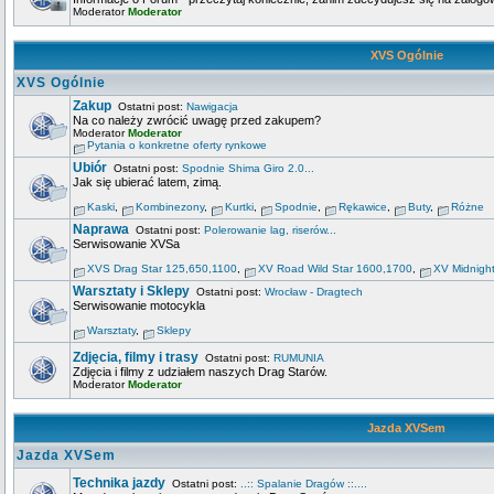
Moderator
Moderator
XVS Ogólnie
XVS Ogólnie
Zakup
Ostatni post:
Nawigacja
Na co należy zwrócić uwagę przed zakupem?
Moderator
Moderator
Pytania o konkretne oferty rynkowe
Ubiór
Ostatni post:
Spodnie Shima Giro 2.0...
Jak się ubierać latem, zimą.
Kaski
,
Kombinezony
,
Kurtki
,
Spodnie
,
Rękawice
,
Buty
,
Różne
Naprawa
Ostatni post:
Polerowanie lag, riserów...
Serwisowanie XVSa
XVS Drag Star 125,650,1100
,
XV Road Wild Star 1600,1700
,
XV Midnigh
Warsztaty i Sklepy
Ostatni post:
Wrocław - Dragtech
Serwisowanie motocykla
Warsztaty
,
Sklepy
Zdjęcia, filmy i trasy
Ostatni post:
RUMUNIA
Zdjęcia i filmy z udziałem naszych Drag Starów.
Moderator
Moderator
Jazda XVSem
Jazda XVSem
Technika jazdy
Ostatni post:
..:: Spalanie Dragów ::....