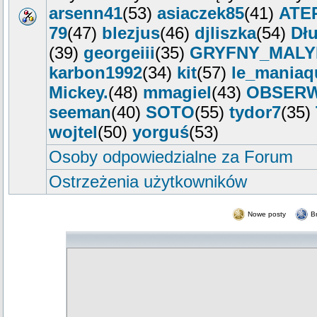
arsenn41
(53)
asiaczek85
(41)
ATE
79
(47)
blezjus
(46)
djliszka
(54)
Dłu
(39)
georgeiii
(35)
GRYFNY_MALY
karbon1992
(34)
kit
(57)
le_maniaq
Mickey.
(48)
mmagiel
(43)
OBSER
seeman
(40)
SOTO
(55)
tydor7
(35)
wojtel
(50)
yorguś
(53)
Osoby odpowiedzialne za Forum
Ostrzeżenia użytkowników
Nowe posty
B