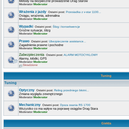
Metody na bezpieczne prowadzenie Drag Starów
Moderator
Moderator
Wrażenia z jazdy
Ostatni post:
Przesiadka z v-star 1100...
Osiągu, wrażenia, adrenalina
Moderator
Moderator
Wypadki
Ostatni post:
Ślizg i konsekwencje
Groźne sytuacje, ślizg
Moderator
Moderator
Prawo
Ostatni post:
Ubezpieczenie assistance...
Zagadnienia prawne i pochodne
Moderator
Moderator
Zabezpieczenia
Ostatni post:
ALARM MOTOCYKLOWY
Alarmy, kłódki, GPS
Moderator
Moderator
Skradzione
Tuning
Tuning
Optyczny
Ostatni post:
Reling przedniego błotni...
Zmiana wyglądu zewnętrznego
Moderator
Moderator
Mechaniczny
Ostatni post:
Dysza ssania RS 1700
Wszystko co ma wpływ na poprawę osiągów Drag Stara
Moderator
Moderator
Giełda