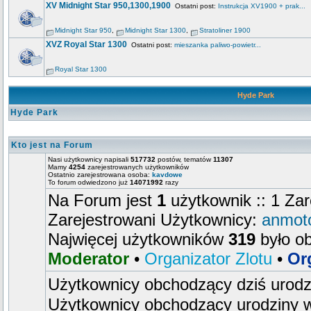
XV Midnight Star 950,1300,1900
Ostatni post:
Instrukcja XV1900 + prak...
Midnight Star 950
,
Midnight Star 1300
,
Stratoliner 1900
XVZ Royal Star 1300
Ostatni post:
mieszanka paliwo-powietr...
Royal Star 1300
Hyde Park
Hyde Park
Kto jest na Forum
Nasi użytkownicy napisali
517732
postów, tematów
11307
Mamy
4254
zarejestrowanych użytkowników
Ostatnio zarejestrowana osoba:
kavdowe
To forum odwiedzono już
14071992
razy
Na Forum jest
1
użytkownik :: 1 Zar
Zarejestrowani Użytkownicy:
anmot
Najwięcej użytkowników
319
było o
Moderator
•
Organizator Zlotu
•
Or
Użytkownicy obchodzący dziś urod
Użytkownicy obchodzący urodziny w