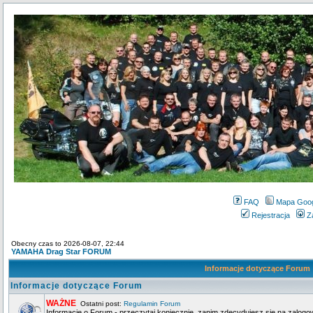
FAQ
Mapa Goo
Rejestracja
Z
Obecny czas to 2026-08-07, 22:44
YAMAHA Drag Star FORUM
Informacje dotyczące Forum
Informacje dotyczące Forum
WAŻNE
Ostatni post:
Regulamin Forum
Informacje o Forum - przeczytaj koniecznie, zanim zdecydujesz się na zalogo