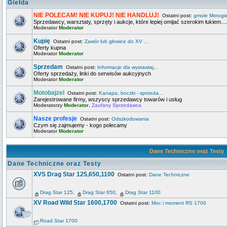
Giełda
NIE POLECAM! NIE KUPUJ! NIE HANDLUJ!
Ostatni post:
gmole Motogi
Sprzedawcy, warsztaty, sprzęty i aukcje, które lepiej omijać szerokim łukiem....
Moderator
Moderator
Kupię
Ostatni post:
Zawór lub głowice do XV ...
Oferty kupna
Moderator
Moderator
Sprzedam
Ostatni post:
Informacje dla wystawiaj...
Oferty sprzedaży, linki do serwisów aukcyjnych
Moderator
Moderator
Motobajzel
Ostatni post:
Kanapa, boczki - sprzeda...
Zarejestrowane firmy, wszyscy sprzedawcy towarów i usług
Moderatorzy
Moderator
,
Zaufany Sprzedawca
Nasze profesje
Ostatni post:
Odszkodowania
Czym się zajmujemy - kogo polecamy
Moderator
Moderator
Dane Techniczne oraz Testy
Dane Techniczne oraz Testy
XVS Drag Star 125,650,1100
Ostatni post:
Dane Techniczne
Drag Star 125
,
Drag Star 650
,
Drag Star 1100
XV Road Wild Star 1600,1700
Ostatni post:
Moc i moment RS 1700
Road Star 1700