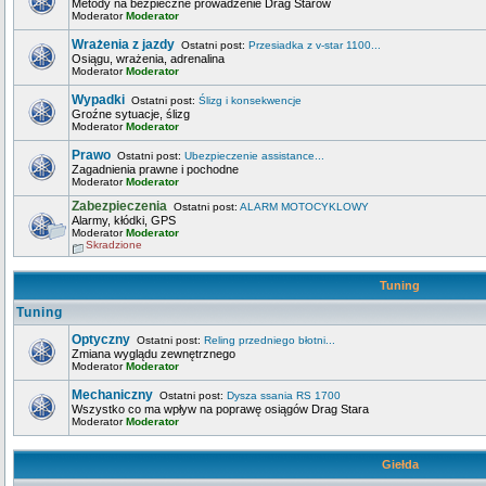
Metody na bezpieczne prowadzenie Drag Starów
Moderator
Moderator
Wrażenia z jazdy
Ostatni post:
Przesiadka z v-star 1100...
Osiągu, wrażenia, adrenalina
Moderator
Moderator
Wypadki
Ostatni post:
Ślizg i konsekwencje
Groźne sytuacje, ślizg
Moderator
Moderator
Prawo
Ostatni post:
Ubezpieczenie assistance...
Zagadnienia prawne i pochodne
Moderator
Moderator
Zabezpieczenia
Ostatni post:
ALARM MOTOCYKLOWY
Alarmy, kłódki, GPS
Moderator
Moderator
Skradzione
Tuning
Tuning
Optyczny
Ostatni post:
Reling przedniego błotni...
Zmiana wyglądu zewnętrznego
Moderator
Moderator
Mechaniczny
Ostatni post:
Dysza ssania RS 1700
Wszystko co ma wpływ na poprawę osiągów Drag Stara
Moderator
Moderator
Giełda