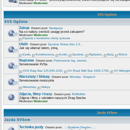
Moderator
Moderator
XVS Ogólnie
XVS Ogólnie
Zakup
Ostatni post:
Nawigacja
Na co należy zwrócić uwagę przed zakupem?
Moderator
Moderator
Pytania o konkretne oferty rynkowe
Ubiór
Ostatni post:
Spodnie Shima Giro 2.0...
Jak się ubierać latem, zimą.
Kaski
,
Kombinezony
,
Kurtki
,
Spodnie
,
Rękawice
,
Buty
,
Różne
Naprawa
Ostatni post:
Polerowanie lag, riserów...
Serwisowanie XVSa
XVS Drag Star 125,650,1100
,
XV Road Wild Star 1600,1700
,
XV Midnigh
Warsztaty i Sklepy
Ostatni post:
Wrocław - Dragtech
Serwisowanie motocykla
Warsztaty
,
Sklepy
Zdjęcia, filmy i trasy
Ostatni post:
RUMUNIA
Zdjęcia i filmy z udziałem naszych Drag Starów.
Moderator
Moderator
Jazda XVSem
Jazda XVSem
Technika jazdy
Ostatni post:
..:: Spalanie Dragów ::....