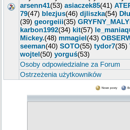
arsenn41
(53)
asiaczek85
(41)
ATE
79
(47)
blezjus
(46)
djliszka
(54)
Dłu
(39)
georgeiii
(35)
GRYFNY_MALY
karbon1992
(34)
kit
(57)
le_maniaq
Mickey.
(48)
mmagiel
(43)
OBSER
seeman
(40)
SOTO
(55)
tydor7
(35)
wojtel
(50)
yorguś
(53)
Osoby odpowiedzialne za Forum
Ostrzeżenia użytkowników
Nowe posty
B