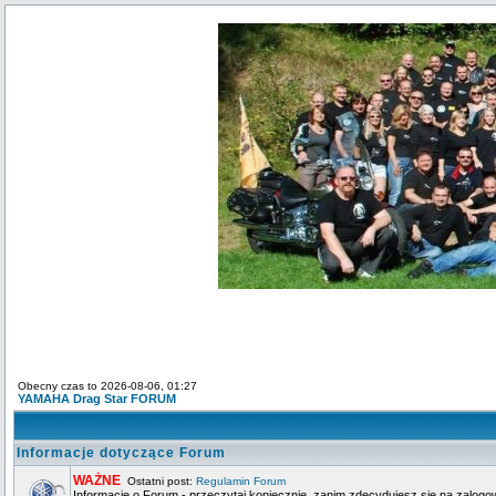
Obecny czas to 2026-08-06, 01:27
YAMAHA Drag Star FORUM
Informacje dotyczące Forum
WAŻNE
Ostatni post:
Regulamin Forum
Informacje o Forum - przeczytaj koniecznie, zanim zdecydujesz się na zalogo