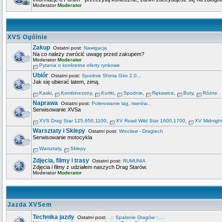
Moderator
Moderator
XVS Ogólnie
Zakup
Ostatni post:
Nawigacja
Na co należy zwrócić uwagę przed zakupem?
Moderator
Moderator
Pytania o konkretne oferty rynkowe
Ubiór
Ostatni post:
Spodnie Shima Giro 2.0...
Jak się ubierać latem, zimą.
Kaski
,
Kombinezony
,
Kurtki
,
Spodnie
,
Rękawice
,
Buty
,
Różne
Naprawa
Ostatni post:
Polerowanie lag, riserów...
Serwisowanie XVSa
XVS Drag Star 125,650,1100
,
XV Road Wild Star 1600,1700
,
XV Midnigh
Warsztaty i Sklepy
Ostatni post:
Wrocław - Dragtech
Serwisowanie motocykla
Warsztaty
,
Sklepy
Zdjęcia, filmy i trasy
Ostatni post:
RUMUNIA
Zdjęcia i filmy z udziałem naszych Drag Starów.
Moderator
Moderator
Jazda XVSem
Technika jazdy
Ostatni post:
..:: Spalanie Dragów ::....