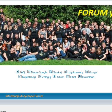
FAQ
Mapa Google
Szukaj
Użytkownicy
Grupy
Rejestracja
Zaloguj
Album
Chat
Download
Informacje dotyczące Forum
wanie.