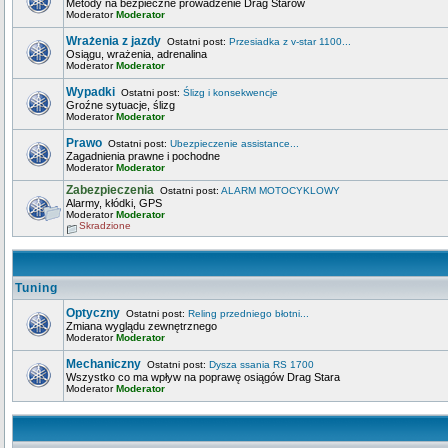
Metody na bezpieczne prowadzenie Drag Starów
Moderator
Moderator
Wrażenia z jazdy
Ostatni post:
Przesiadka z v-star 1100...
Osiągu, wrażenia, adrenalina
Moderator
Moderator
Wypadki
Ostatni post:
Ślizg i konsekwencje
Groźne sytuacje, ślizg
Moderator
Moderator
Prawo
Ostatni post:
Ubezpieczenie assistance...
Zagadnienia prawne i pochodne
Moderator
Moderator
Zabezpieczenia
Ostatni post:
ALARM MOTOCYKLOWY
Alarmy, kłódki, GPS
Moderator
Moderator
Skradzione
Tuning
Optyczny
Ostatni post:
Reling przedniego błotni...
Zmiana wyglądu zewnętrznego
Moderator
Moderator
Mechaniczny
Ostatni post:
Dysza ssania RS 1700
Wszystko co ma wpływ na poprawę osiągów Drag Stara
Moderator
Moderator