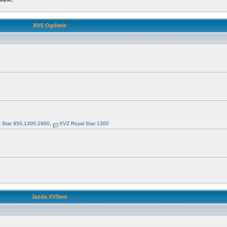
XVS Ogólnie
t Star 950,1300,1900
,
XVZ Royal Star 1300
Jazda XVSem