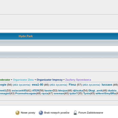
Hyde Park
oderator
•
Organizator Zlotu
•
Organizator Imprezy
•
Zaufany Sprzedawca
ogie
ewa1-80
Flesz
luccass
(56)
(złóż życzenia)
(46)
(złóż życzenia)
(57)
(złóż życzenia)
(49
enn41
(53)
asiaczek85
(41)
ATER
(58)
baster
(53)
blezjus
(46)
djliszka
(54)
Długi_arek
(46)
dudzio
mmagiel
(43)
PrzemoIncoguto
(48)
rąsia
(47)
seeman
(40)
tydor7
(35)
Tynio
(45)
wHereISmyBRa
(
Nowe posty
Brak nowych postów
Forum Zablokowane