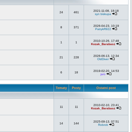
2021-11-08, 18:18
24
461
syn biskupa
2026-04-23, 10:19
8
371
PatrykR922
2010-10-26, 17:48
1
1
Kozak_Barabasz
2026-06-13, 12:34
21
228
OldDiver
2019-02-20, 14:53
6
18
jaro
Tematy
Posty
Ostatni post
2010-02-10, 23:41
11
11
Kozak_Barabasz
2025-09-13, 07:51
14
144
Robrob