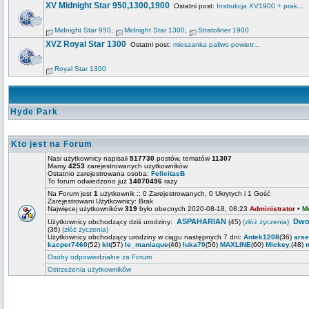
XV Midnight Star 950,1300,1900
Ostatni post:
Instrukcja XV1900 + prak...
Midnight Star 950
,
Midnight Star 1300
,
Stratoliner 1900
XVZ Royal Star 1300
Ostatni post:
mieszanka paliwo-powietr...
Royal Star 1300
Hyde Park
Kto jest na Forum
Nasi użytkownicy napisali
517730
postów, tematów
11307
Mamy
4253
zarejestrowanych użytkowników
Ostatnio zarejestrowana osoba:
FelicitasB
To forum odwiedzono już
14070496
razy
Na Forum jest
1
użytkownik :: 0 Zarejestrowanych, 0 Ukrytych i 1 Gość
Zarejestrowani Użytkownicy: Brak
Najwięcej użytkowników
319
było obecnych 2020-08-18, 08:23
Administrator
•
M
ASPAHARIAN
Dwo
Użytkownicy obchodzący dziś urodziny:
(45)
(złóż życzenia)
(36)
(złóż życzenia)
Użytkownicy obchodzący urodziny w ciągu następnych 7 dni:
Antek1208
(36)
ars
kacper7460
(52)
kit
(57)
le_maniaque
(46)
luka70
(56)
MAXLINE
(60)
Mickey.
(48)
Osoby odpowiedzialne za Forum
Ostrzeżenia użytkowników