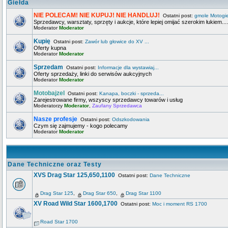
Giełda
NIE POLECAM! NIE KUPUJ! NIE HANDLUJ!
Ostatni post:
gmole Motogi
Sprzedawcy, warsztaty, sprzęty i aukcje, które lepiej omijać szerokim łukiem....
Moderator
Moderator
Kupię
Ostatni post:
Zawór lub głowice do XV ...
Oferty kupna
Moderator
Moderator
Sprzedam
Ostatni post:
Informacje dla wystawiaj...
Oferty sprzedaży, linki do serwisów aukcyjnych
Moderator
Moderator
Motobajzel
Ostatni post:
Kanapa, boczki - sprzeda...
Zarejestrowane firmy, wszyscy sprzedawcy towarów i usług
Moderatorzy
Moderator
,
Zaufany Sprzedawca
Nasze profesje
Ostatni post:
Odszkodowania
Czym się zajmujemy - kogo polecamy
Moderator
Moderator
Dane Techniczne oraz Testy
XVS Drag Star 125,650,1100
Ostatni post:
Dane Techniczne
Drag Star 125
,
Drag Star 650
,
Drag Star 1100
XV Road Wild Star 1600,1700
Ostatni post:
Moc i moment RS 1700
Road Star 1700