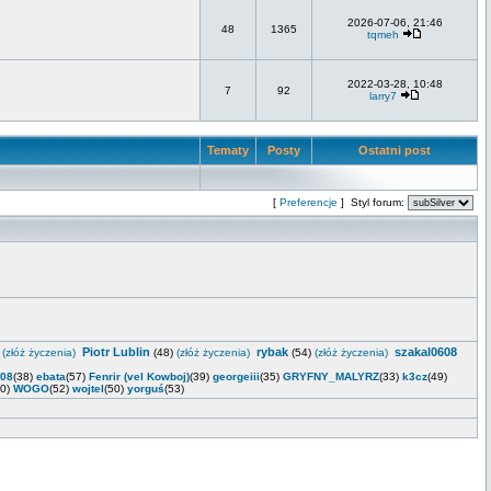
2026-07-06, 21:46
48
1365
tqmeh
2022-03-28, 10:48
7
92
larry7
Tematy
Posty
Ostatni post
[
Preferencje
] Styl forum:
Piotr Lublin
rybak
szakal0608
)
(złóż życzenia)
(48)
(złóż życzenia)
(54)
(złóż życzenia)
_08
(38)
ebata
(57)
Fenrir (vel Kowboj)
(39)
georgeiii
(35)
GRYFNY_MALYRZ
(33)
k3cz
(49)
40)
WOGO
(52)
wojtel
(50)
yorguś
(53)