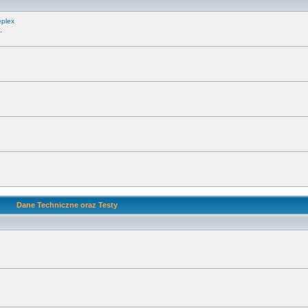
eplex
.
Dane Techniczne oraz Testy