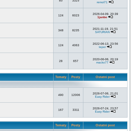
85
3325
remol71
2026-04-09, 20:39
124
6023
1janbo
2021-11-19, 21:51
348
8235
SATURIAN
2022-06-13, 23:56
124
4063
teper
2020-06-06, 20:19
28
657
macko77
Tematy
Posty
Ostatni post
2026-07-06, 21:01
490
12006
Easy Rider
2026-07-24, 23:57
167
3311
Easy Rider
Tematy
Posty
Ostatni post