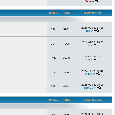
1janbo
Tematy
Posty
Ostatni post
2026-07-01, 17:39
246
5361
tqmeh
2024-09-22, 16:53
304
7300
vaaks
Wczoraj 16:02
1499
25711
Merlin
2024-11-22, 15:34
206
2136
OldDiver
2025-09-06, 06:29
218
4984
DRAGON
Tematy
Posty
Ostatni post
2022-08-02, 19:32