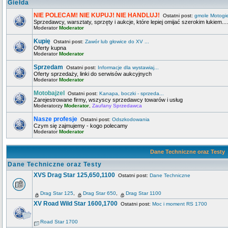
Giełda
NIE POLECAM! NIE KUPUJ! NIE HANDLUJ!
Ostatni post:
gmole Motogi
Sprzedawcy, warsztaty, sprzęty i aukcje, które lepiej omijać szerokim łukiem....
Moderator
Moderator
Kupię
Ostatni post:
Zawór lub głowice do XV ...
Oferty kupna
Moderator
Moderator
Sprzedam
Ostatni post:
Informacje dla wystawiaj...
Oferty sprzedaży, linki do serwisów aukcyjnych
Moderator
Moderator
Motobajzel
Ostatni post:
Kanapa, boczki - sprzeda...
Zarejestrowane firmy, wszyscy sprzedawcy towarów i usług
Moderatorzy
Moderator
,
Zaufany Sprzedawca
Nasze profesje
Ostatni post:
Odszkodowania
Czym się zajmujemy - kogo polecamy
Moderator
Moderator
Dane Techniczne oraz Testy
Dane Techniczne oraz Testy
XVS Drag Star 125,650,1100
Ostatni post:
Dane Techniczne
Drag Star 125
,
Drag Star 650
,
Drag Star 1100
XV Road Wild Star 1600,1700
Ostatni post:
Moc i moment RS 1700
Road Star 1700