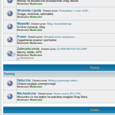
Metody na bezpieczne prowadzenie Drag Starów
Moderator
Moderator
Wrażenia z jazdy
Ostatni post:
Przesiadka z v-star 1100...
Osiągu, wrażenia, adrenalina
Moderator
Moderator
Wypadki
Ostatni post:
Ślizg i konsekwencje
Groźne sytuacje, ślizg
Moderator
Moderator
Prawo
Ostatni post:
Ubezpieczenie assistance...
Zagadnienia prawne i pochodne
Moderator
Moderator
Zabezpieczenia
Ostatni post:
ALARM MOTOCYKLOWY
Alarmy, kłódki, GPS
Moderator
Moderator
Skradzione
Tuning
Tuning
Optyczny
Ostatni post:
Reling przedniego błotni...
Zmiana wyglądu zewnętrznego
Moderator
Moderator
Mechaniczny
Ostatni post:
Dysza ssania RS 1700
Wszystko co ma wpływ na poprawę osiągów Drag Stara
Moderator
Moderator
Giełda