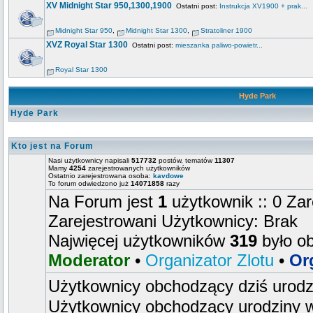
XV Midnight Star 950,1300,1900
Ostatni post:
Instrukcja XV1900 + prak...
Midnight Star 950
,
Midnight Star 1300
,
Stratoliner 1900
XVZ Royal Star 1300
Ostatni post:
mieszanka paliwo-powietr...
Royal Star 1300
Hyde Park
Hyde Park
Kto jest na Forum
Nasi użytkownicy napisali
517732
postów, tematów
11307
Mamy
4254
zarejestrowanych użytkowników
Ostatnio zarejestrowana osoba:
kavdowe
To forum odwiedzono już
14071858
razy
Na Forum jest
1
użytkownik :: 0 Zar
Zarejestrowani Użytkownicy: Brak
Najwięcej użytkowników
319
było o
Moderator
•
Organizator Zlotu
•
Or
Użytkownicy obchodzący dziś urod
Użytkownicy obchodzący urodziny w