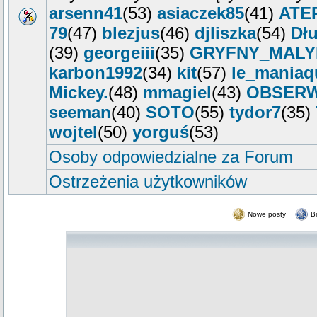
arsenn41
(53)
asiaczek85
(41)
ATE
79
(47)
blezjus
(46)
djliszka
(54)
Dłu
(39)
georgeiii
(35)
GRYFNY_MALY
karbon1992
(34)
kit
(57)
le_maniaq
Mickey.
(48)
mmagiel
(43)
OBSER
seeman
(40)
SOTO
(55)
tydor7
(35)
wojtel
(50)
yorguś
(53)
Osoby odpowiedzialne za Forum
Ostrzeżenia użytkowników
Nowe posty
B