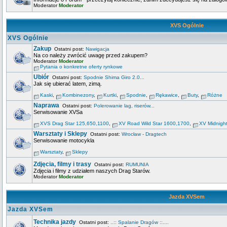
Moderator
Moderator
XVS Ogólnie
XVS Ogólnie
Zakup
Ostatni post:
Nawigacja
Na co należy zwrócić uwagę przed zakupem?
Moderator
Moderator
Pytania o konkretne oferty rynkowe
Ubiór
Ostatni post:
Spodnie Shima Giro 2.0...
Jak się ubierać latem, zimą.
Kaski
,
Kombinezony
,
Kurtki
,
Spodnie
,
Rękawice
,
Buty
,
Różne
Naprawa
Ostatni post:
Polerowanie lag, riserów...
Serwisowanie XVSa
XVS Drag Star 125,650,1100
,
XV Road Wild Star 1600,1700
,
XV Midnigh
Warsztaty i Sklepy
Ostatni post:
Wrocław - Dragtech
Serwisowanie motocykla
Warsztaty
,
Sklepy
Zdjęcia, filmy i trasy
Ostatni post:
RUMUNIA
Zdjęcia i filmy z udziałem naszych Drag Starów.
Moderator
Moderator
Jazda XVSem
Jazda XVSem
Technika jazdy
Ostatni post:
..:: Spalanie Dragów ::....