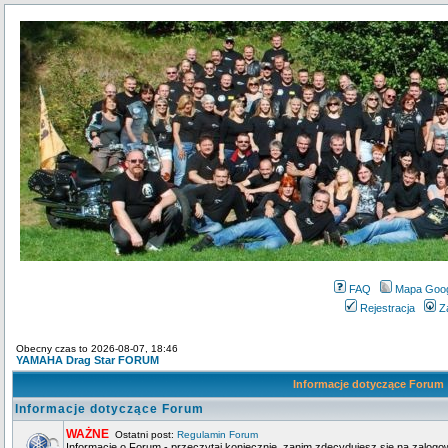
FAQ
Mapa Goo
Rejestracja
Z
Obecny czas to 2026-08-07, 18:46
YAMAHA Drag Star FORUM
Informacje dotyczące Forum
Informacje dotyczące Forum
WAŻNE
Ostatni post:
Regulamin Forum
Informacje o Forum - przeczytaj koniecznie, zanim zdecydujesz się na zalogo