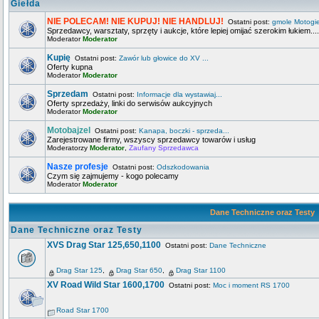
Giełda
NIE POLECAM! NIE KUPUJ! NIE HANDLUJ!
Ostatni post:
gmole Motogi
Sprzedawcy, warsztaty, sprzęty i aukcje, które lepiej omijać szerokim łukiem....
Moderator
Moderator
Kupię
Ostatni post:
Zawór lub głowice do XV ...
Oferty kupna
Moderator
Moderator
Sprzedam
Ostatni post:
Informacje dla wystawiaj...
Oferty sprzedaży, linki do serwisów aukcyjnych
Moderator
Moderator
Motobajzel
Ostatni post:
Kanapa, boczki - sprzeda...
Zarejestrowane firmy, wszyscy sprzedawcy towarów i usług
Moderatorzy
Moderator
,
Zaufany Sprzedawca
Nasze profesje
Ostatni post:
Odszkodowania
Czym się zajmujemy - kogo polecamy
Moderator
Moderator
Dane Techniczne oraz Testy
Dane Techniczne oraz Testy
XVS Drag Star 125,650,1100
Ostatni post:
Dane Techniczne
Drag Star 125
,
Drag Star 650
,
Drag Star 1100
XV Road Wild Star 1600,1700
Ostatni post:
Moc i moment RS 1700
Road Star 1700