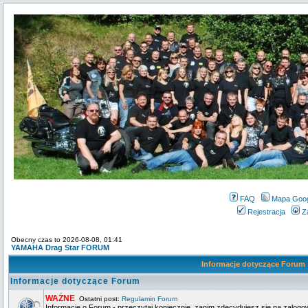
FAQ
Mapa Goo
Rejestracja
Z
Obecny czas to 2026-08-08, 01:41
YAMAHA Drag Star FORUM
Informacje dotyczące Forum
Informacje dotyczące Forum
WAŻNE
Ostatni post:
Regulamin Forum
Informacje o Forum - przeczytaj koniecznie, zanim zdecydujesz się na zalogo