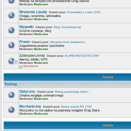
Metody na bezpieczne prowadzenie Drag Starów
Moderator
Moderator
Wrażenia z jazdy
Ostatni post:
Przesiadka z v-star 1100...
Osiągu, wrażenia, adrenalina
Moderator
Moderator
Wypadki
Ostatni post:
Ślizg i konsekwencje
Groźne sytuacje, ślizg
Moderator
Moderator
Prawo
Ostatni post:
Ubezpieczenie assistance...
Zagadnienia prawne i pochodne
Moderator
Moderator
Zabezpieczenia
Ostatni post:
ALARM MOTOCYKLOWY
Alarmy, kłódki, GPS
Moderator
Moderator
Skradzione
Tuning
Tuning
Optyczny
Ostatni post:
Reling przedniego błotni...
Zmiana wyglądu zewnętrznego
Moderator
Moderator
Mechaniczny
Ostatni post:
Dysza ssania RS 1700
Wszystko co ma wpływ na poprawę osiągów Drag Stara
Moderator
Moderator
Giełda