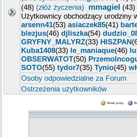
mmagiel
(48)
(złóż życzenia)
(43
Użytkownicy obchodzący urodziny w
arsenn41
(53)
asiaczek85
(41)
bart
blezjus
(46)
djliszka
(54)
dudzio_0
GRYFNY_MALYRZ
(33)
HISZPAN
(
Kuba1408
(33)
le_maniaque
(46)
l
OBSERWATOT
(50)
PrzemoIncog
SOTO
(55)
tydor7
(35)
Tynio
(45)
w
Osoby odpowiedzialne za Forum
Ostrzeżenia użytkowników
Nowe posty
B