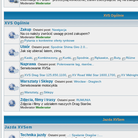
Moderator
Moderator
XVS Ogólnie
XVS Ogólnie
Zakup
Ostatni post:
Nawigacja
Na co należy zwrócić uwagę przed zakupem?
Moderator
Moderator
Pytania o konkretne oferty rynkowe
Ubiór
Ostatni post:
Spodnie Shima Giro 2.0...
Jak się ubierać latem, zimą.
Kaski
,
Kombinezony
,
Kurtki
,
Spodnie
,
Rękawice
,
Buty
,
Różne
Naprawa
Ostatni post:
Polerowanie lag, riserów...
Serwisowanie XVSa
XVS Drag Star 125,650,1100
,
XV Road Wild Star 1600,1700
,
XV Midnigh
Warsztaty i Sklepy
Ostatni post:
Wrocław - Dragtech
Serwisowanie motocykla
Warsztaty
,
Sklepy
Zdjęcia, filmy i trasy
Ostatni post:
RUMUNIA
Zdjęcia i filmy z udziałem naszych Drag Starów.
Moderator
Moderator
Jazda XVSem
Jazda XVSem
Technika jazdy
Ostatni post:
..:: Spalanie Dragów ::....