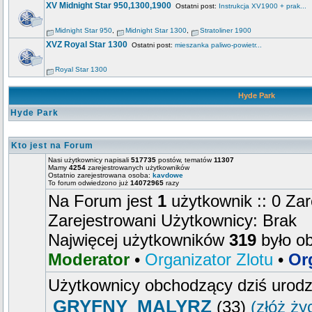
XV Midnight Star 950,1300,1900
Ostatni post:
Instrukcja XV1900 + prak...
Midnight Star 950
,
Midnight Star 1300
,
Stratoliner 1900
XVZ Royal Star 1300
Ostatni post:
mieszanka paliwo-powietr...
Royal Star 1300
Hyde Park
Hyde Park
Kto jest na Forum
Nasi użytkownicy napisali
517735
postów, tematów
11307
Mamy
4254
zarejestrowanych użytkowników
Ostatnio zarejestrowana osoba:
kavdowe
To forum odwiedzono już
14072965
razy
Na Forum jest
1
użytkownik :: 0 Zar
Zarejestrowani Użytkownicy: Brak
Najwięcej użytkowników
319
było o
Moderator
•
Organizator Zlotu
•
Or
Użytkownicy obchodzący dziś urod
GRYFNY_MALYRZ
(33)
(złóż ży