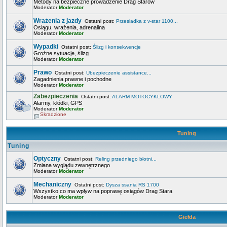
Metody na bezpieczne prowadzenie Drag Starów
Moderator
Moderator
Wrażenia z jazdy
Ostatni post:
Przesiadka z v-star 1100...
Osiągu, wrażenia, adrenalina
Moderator
Moderator
Wypadki
Ostatni post:
Ślizg i konsekwencje
Groźne sytuacje, ślizg
Moderator
Moderator
Prawo
Ostatni post:
Ubezpieczenie assistance...
Zagadnienia prawne i pochodne
Moderator
Moderator
Zabezpieczenia
Ostatni post:
ALARM MOTOCYKLOWY
Alarmy, kłódki, GPS
Moderator
Moderator
Skradzione
Tuning
Tuning
Optyczny
Ostatni post:
Reling przedniego błotni...
Zmiana wyglądu zewnętrznego
Moderator
Moderator
Mechaniczny
Ostatni post:
Dysza ssania RS 1700
Wszystko co ma wpływ na poprawę osiągów Drag Stara
Moderator
Moderator
Giełda