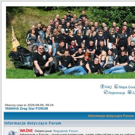
FAQ
Mapa Goo
Rejestracja
Z
Obecny czas to 2026-08-09, 09:24
YAMAHA Drag Star FORUM
Informacje dotyczące Forum
Informacje dotyczące Forum
WAŻNE
Ostatni post:
Regulamin Forum
Informacje o Forum - przeczytaj koniecznie, zanim zdecydujesz się na zalogo