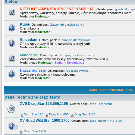
Giełda
NIE POLECAM! NIE KUPUJ! NIE HANDLUJ!
Ostatni post:
gmole Motogi
Sprzedawcy, warsztaty, sprzęty i aukcje, które lepiej omijać szerokim łukiem....
Moderator
Moderator
Kupię
Ostatni post:
Zawór lub głowice do XV ...
Oferty kupna
Moderator
Moderator
Sprzedam
Ostatni post:
Informacje dla wystawiaj...
Oferty sprzedaży, linki do serwisów aukcyjnych
Moderator
Moderator
Motobajzel
Ostatni post:
Kanapa, boczki - sprzeda...
Zarejestrowane firmy, wszyscy sprzedawcy towarów i usług
Moderatorzy
Moderator
,
Zaufany Sprzedawca
Nasze profesje
Ostatni post:
Odszkodowania
Czym się zajmujemy - kogo polecamy
Moderator
Moderator
Dane Techniczne oraz Testy
Dane Techniczne oraz Testy
XVS Drag Star 125,650,1100
Ostatni post:
Dane Techniczne
Drag Star 125
,
Drag Star 650
,
Drag Star 1100
XV Road Wild Star 1600,1700
Ostatni post:
Moc i moment RS 1700
Road Star 1700