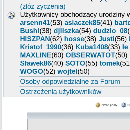
(złóż życzenia)
Użytkownicy obchodzący urodziny w
arsenn41
(53)
asiaczek85
(41)
bart
Bushi
(38)
djliszka
(54)
dudzio_08
HISZPAN
(62)
hosse
(38)
Justi
(56)
Kristof_1990
(36)
Kuba1408
(33)
le
MAXLINE
(60)
OBSERWATOT
(50)
Sławek86
(40)
SOTO
(55)
tomek
(5
WOGO
(52)
wojtel
(50)
Osoby odpowiedzialne za Forum
Ostrzeżenia użytkowników
Nowe posty
B