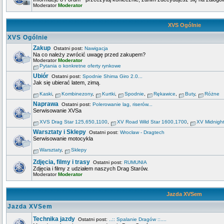
Moderator
Moderator
XVS Ogólnie
XVS Ogólnie
Zakup
Ostatni post:
Nawigacja
Na co należy zwrócić uwagę przed zakupem?
Moderator
Moderator
Pytania o konkretne oferty rynkowe
Ubiór
Ostatni post:
Spodnie Shima Giro 2.0...
Jak się ubierać latem, zimą.
Kaski
,
Kombinezony
,
Kurtki
,
Spodnie
,
Rękawice
,
Buty
,
Różne
Naprawa
Ostatni post:
Polerowanie lag, riserów...
Serwisowanie XVSa
XVS Drag Star 125,650,1100
,
XV Road Wild Star 1600,1700
,
XV Midnigh
Warsztaty i Sklepy
Ostatni post:
Wrocław - Dragtech
Serwisowanie motocykla
Warsztaty
,
Sklepy
Zdjęcia, filmy i trasy
Ostatni post:
RUMUNIA
Zdjęcia i filmy z udziałem naszych Drag Starów.
Moderator
Moderator
Jazda XVSem
Jazda XVSem
Technika jazdy
Ostatni post:
..:: Spalanie Dragów ::....