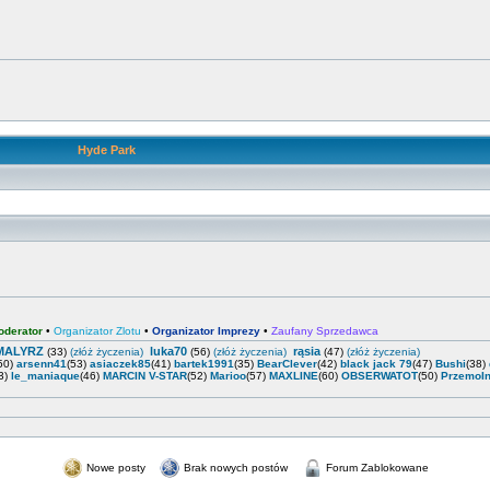
Hyde Park
oderator
•
Organizator Zlotu
•
Organizator Imprezy
•
Zaufany Sprzedawca
MALYRZ
luka70
rąsia
(33)
(złóż życzenia)
(56)
(złóż życzenia)
(47)
(złóż życzenia)
50)
arsenn41
(53)
asiaczek85
(41)
bartek1991
(35)
BearClever
(42)
black jack 79
(47)
Bushi
(38)
3)
le_maniaque
(46)
MARCIN V-STAR
(52)
Marioo
(57)
MAXLINE
(60)
OBSERWATOT
(50)
PrzemoI
Nowe posty
Brak nowych postów
Forum Zablokowane