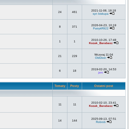
2021-11-08, 18:18
24
461
syn biskupa
2026-04-23, 10:19
8
371
PatrykR922
2010-10-26, 17:48
1
1
Kozak_Barabasz
Wczoraj 11:04
21
229
OldDiver
2019-02-20, 14:53
6
18
jaro
Tematy
Posty
Ostatni post
2010-02-10, 23:41
11
11
Kozak_Barabasz
2025-09-13, 07:51
14
144
Robrob