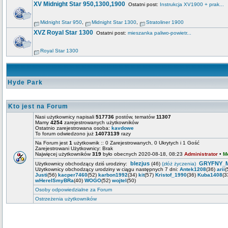
XV Midnight Star 950,1300,1900
Ostatni post:
Instrukcja XV1900 + prak...
Midnight Star 950
,
Midnight Star 1300
,
Stratoliner 1900
XVZ Royal Star 1300
Ostatni post:
mieszanka paliwo-powietr...
Royal Star 1300
Hyde Park
Kto jest na Forum
Nasi użytkownicy napisali
517736
postów, tematów
11307
Mamy
4254
zarejestrowanych użytkowników
Ostatnio zarejestrowana osoba:
kavdowe
To forum odwiedzono już
14073139
razy
Na Forum jest
1
użytkownik :: 0 Zarejestrowanych, 0 Ukrytych i 1 Gość
Zarejestrowani Użytkownicy: Brak
Najwięcej użytkowników
319
było obecnych 2020-08-18, 08:23
Administrator
•
M
blezjus
GRYFNY_
Użytkownicy obchodzący dziś urodziny:
(46)
(złóż życzenia)
Użytkownicy obchodzący urodziny w ciągu następnych 7 dni:
Antek1208
(36)
arii
(
Justi
(56)
kacper7460
(52)
karbon1992
(34)
kit
(57)
Kristof_1990
(36)
Kuba1408
(3
wHereISmyBRa
(40)
WOGO
(52)
wojtel
(50)
Osoby odpowiedzialne za Forum
Ostrzeżenia użytkowników