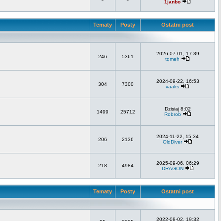
1janbo
Tematy
Posty
Ostatni post
2026-07-01, 17:39
246
5361
tqmeh
2024-09-22, 16:53
304
7300
vaaks
Dzisiaj 8:02
1499
25712
Robrob
2024-11-22, 15:34
206
2136
OldDiver
2025-09-06, 06:29
218
4984
DRAGON
Tematy
Posty
Ostatni post
2022-08-02, 19:32