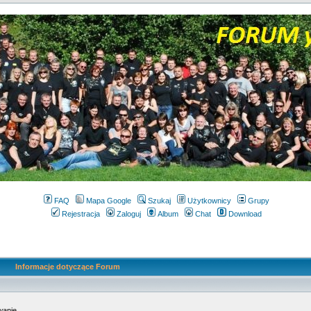
FAQ
Mapa Google
Szukaj
Użytkownicy
Grupy
Rejestracja
Zaloguj
Album
Chat
Download
Informacje dotyczące Forum
wanie.