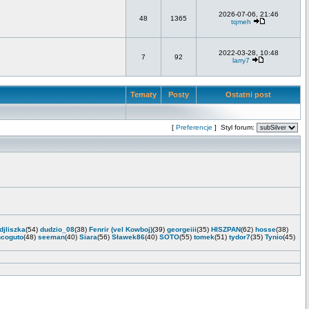
2026-07-06, 21:46
48
1365
tqmeh
2022-03-28, 10:48
7
92
larry7
Tematy
Posty
Ostatni post
[
Preferencje
] Styl forum:
djliszka
(54)
dudzio_08
(38)
Fenrir (vel Kowboj)
(39)
georgeiii
(35)
HISZPAN
(62)
hosse
(38)
ncoguto
(48)
seeman
(40)
Siara
(56)
Sławek86
(40)
SOTO
(55)
tomek
(51)
tydor7
(35)
Tynio
(45)