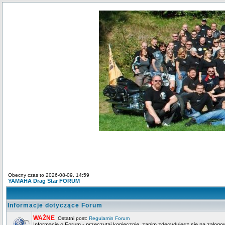
Obecny czas to 2026-08-09, 14:59
YAMAHA Drag Star FORUM
Informacje dotyczące Forum
WAŻNE
Ostatni post:
Regulamin Forum
Informacje o Forum - przeczytaj koniecznie, zanim zdecydujesz się na zalogo