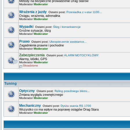
Metody na bezpieczne prowadzenie Drag Starów
Moderator
Moderator
Wrażenia z jazdy
Ostatni post:
Przesiadka z v-star 1100...
Osiągu, wrażenia, adrenalina
Moderator
Moderator
Wypadki
Ostatni post:
Ślizg i konsekwencje
Groźne sytuacje, ślizg
Moderator
Moderator
Prawo
Ostatni post:
Ubezpieczenie assistance...
Zagadnienia prawne i pochodne
Moderator
Moderator
Zabezpieczenia
Ostatni post:
ALARM MOTOCYKLOWY
Alarmy, kłódki, GPS
Moderator
Moderator
Skradzione
Tuning
Optyczny
Ostatni post:
Reling przedniego błotni...
Zmiana wyglądu zewnętrznego
Moderator
Moderator
Mechaniczny
Ostatni post:
Dysza ssania RS 1700
Wszystko co ma wpływ na poprawę osiągów Drag Stara
Moderator
Moderator