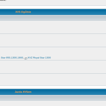
XVS Ogólnie
t Star 950,1300,1900
,
XVZ Royal Star 1300
Jazda XVSem