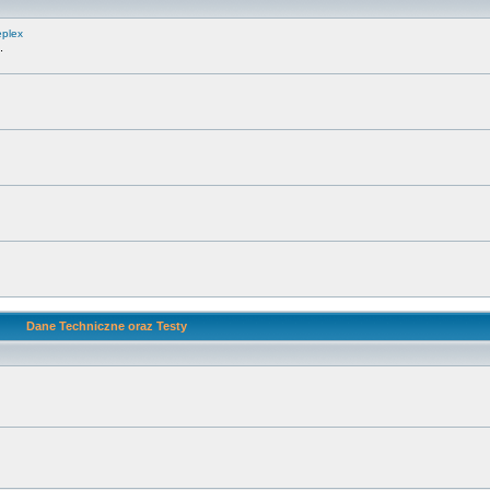
eplex
.
Dane Techniczne oraz Testy