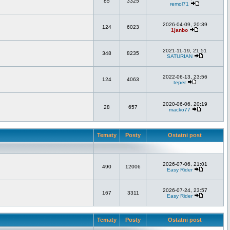
85
3325
remol71
2026-04-09, 20:39
124
6023
1janbo
2021-11-19, 21:51
348
8235
SATURIAN
2022-06-13, 23:56
124
4063
teper
2020-06-06, 20:19
28
657
macko77
Tematy
Posty
Ostatni post
2026-07-06, 21:01
490
12006
Easy Rider
2026-07-24, 23:57
167
3311
Easy Rider
Tematy
Posty
Ostatni post