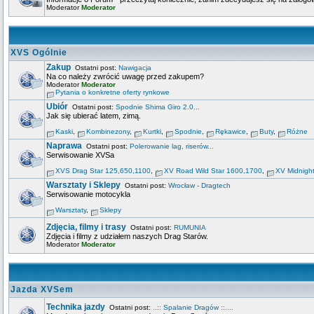
Moderator
Moderator
XVS Ogólnie
Zakup
Ostatni post:
Nawigacja
Na co należy zwrócić uwagę przed zakupem?
Moderator
Moderator
Pytania o konkretne oferty rynkowe
Ubiór
Ostatni post:
Spodnie Shima Giro 2.0...
Jak się ubierać latem, zimą.
Kaski
,
Kombinezony
,
Kurtki
,
Spodnie
,
Rękawice
,
Buty
,
Różne
Naprawa
Ostatni post:
Polerowanie lag, riserów...
Serwisowanie XVSa
XVS Drag Star 125,650,1100
,
XV Road Wild Star 1600,1700
,
XV Midnigh
Warsztaty i Sklepy
Ostatni post:
Wrocław - Dragtech
Serwisowanie motocykla
Warsztaty
,
Sklepy
Zdjęcia, filmy i trasy
Ostatni post:
RUMUNIA
Zdjęcia i filmy z udziałem naszych Drag Starów.
Moderator
Moderator
Jazda XVSem
Technika jazdy
Ostatni post:
..:: Spalanie Dragów ::....