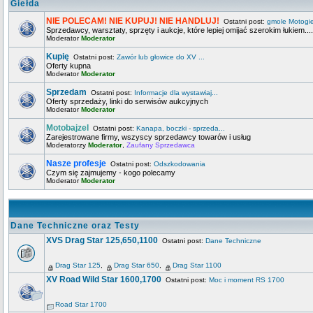
Giełda
NIE POLECAM! NIE KUPUJ! NIE HANDLUJ!
Ostatni post:
gmole Motogi
Sprzedawcy, warsztaty, sprzęty i aukcje, które lepiej omijać szerokim łukiem....
Moderator
Moderator
Kupię
Ostatni post:
Zawór lub głowice do XV ...
Oferty kupna
Moderator
Moderator
Sprzedam
Ostatni post:
Informacje dla wystawiaj...
Oferty sprzedaży, linki do serwisów aukcyjnych
Moderator
Moderator
Motobajzel
Ostatni post:
Kanapa, boczki - sprzeda...
Zarejestrowane firmy, wszyscy sprzedawcy towarów i usług
Moderatorzy
Moderator
,
Zaufany Sprzedawca
Nasze profesje
Ostatni post:
Odszkodowania
Czym się zajmujemy - kogo polecamy
Moderator
Moderator
Dane Techniczne oraz Testy
XVS Drag Star 125,650,1100
Ostatni post:
Dane Techniczne
Drag Star 125
,
Drag Star 650
,
Drag Star 1100
XV Road Wild Star 1600,1700
Ostatni post:
Moc i moment RS 1700
Road Star 1700