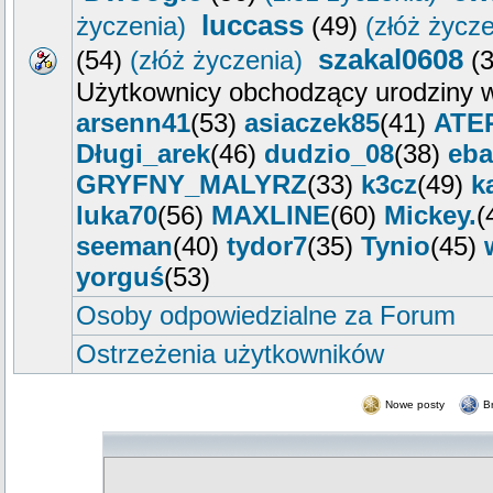
luccass
życzenia)
(49)
(złóż życze
szakal0608
(54)
(złóż życzenia)
(
Użytkownicy obchodzący urodziny w
arsenn41
(53)
asiaczek85
(41)
ATE
Długi_arek
(46)
dudzio_08
(38)
eba
GRYFNY_MALYRZ
(33)
k3cz
(49)
k
luka70
(56)
MAXLINE
(60)
Mickey.
(
seeman
(40)
tydor7
(35)
Tynio
(45)
yorguś
(53)
Osoby odpowiedzialne za Forum
Ostrzeżenia użytkowników
Nowe posty
B