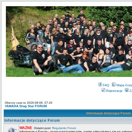
FAQ
Mapa Goo
Rejestracja
Z
Obecny czas to 2026-08-06, 07:20
YAMAHA Drag Star FORUM
Informacje dotyczące Forum
Informacje dotyczące Forum
WAŻNE
Ostatni post:
Regulamin Forum
Informacje o Forum - przeczytaj koniecznie, zanim zdecydujesz się na zalogo