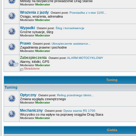
Metody na bezpieczne prowadzenie Drag Starów
Moderator
Moderator
Wrażenia z jazdy
Ostatni post:
Przesiadka z v-star 1100...
Osiągu, wrażenia, adrenalina
Moderator
Moderator
Wypadki
Ostatni post:
Ślizg i konsekwencje
Groźne sytuacje, ślizg
Moderator
Moderator
Prawo
Ostatni post:
Ubezpieczenie assistance...
Zagadnienia prawne i pochodne
Moderator
Moderator
Zabezpieczenia
Ostatni post:
ALARM MOTOCYKLOWY
Alarmy, kłódki, GPS
Moderator
Moderator
Skradzione
Tuning
Tuning
Optyczny
Ostatni post:
Reling przedniego błotni...
Zmiana wyglądu zewnętrznego
Moderator
Moderator
Mechaniczny
Ostatni post:
Dysza ssania RS 1700
Wszystko co ma wpływ na poprawę osiągów Drag Stara
Moderator
Moderator
Giełda