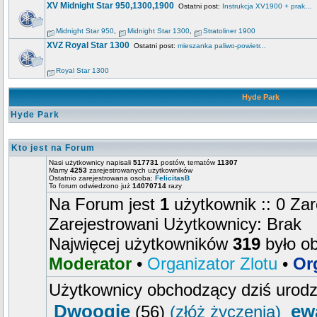
XV Midnight Star 950,1300,1900
Ostatni post:
Instrukcja XV1900 + prak...
Midnight Star 950
,
Midnight Star 1300
,
Stratoliner 1900
XVZ Royal Star 1300
Ostatni post:
mieszanka paliwo-powietr...
Royal Star 1300
Hyde Park
Hyde Park
Kto jest na Forum
Nasi użytkownicy napisali
517731
postów, tematów
11307
Mamy
4253
zarejestrowanych użytkowników
Ostatnio zarejestrowana osoba:
FelicitasB
To forum odwiedzono już
14070714
razy
Na Forum jest
1
użytkownik :: 0 Zar
Zarejestrowani Użytkownicy: Brak
Najwięcej użytkowników
319
było o
Moderator
•
Organizator Zlotu
•
Or
Użytkownicy obchodzący dziś urod
Dwoogie
ew
(56)
(złóż życzenia)