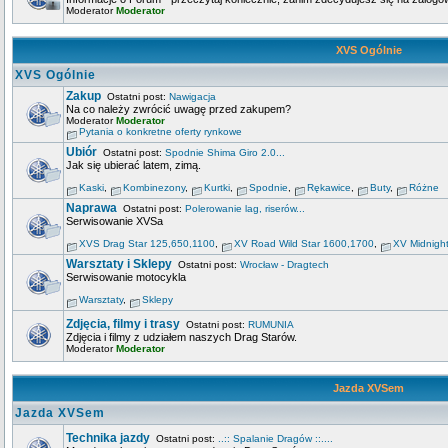
Moderator
Moderator
XVS Ogólnie
XVS Ogólnie
Zakup
Ostatni post:
Nawigacja
Na co należy zwrócić uwagę przed zakupem?
Moderator
Moderator
Pytania o konkretne oferty rynkowe
Ubiór
Ostatni post:
Spodnie Shima Giro 2.0...
Jak się ubierać latem, zimą.
Kaski
,
Kombinezony
,
Kurtki
,
Spodnie
,
Rękawice
,
Buty
,
Różne
Naprawa
Ostatni post:
Polerowanie lag, riserów...
Serwisowanie XVSa
XVS Drag Star 125,650,1100
,
XV Road Wild Star 1600,1700
,
XV Midnigh
Warsztaty i Sklepy
Ostatni post:
Wrocław - Dragtech
Serwisowanie motocykla
Warsztaty
,
Sklepy
Zdjęcia, filmy i trasy
Ostatni post:
RUMUNIA
Zdjęcia i filmy z udziałem naszych Drag Starów.
Moderator
Moderator
Jazda XVSem
Jazda XVSem
Technika jazdy
Ostatni post:
..:: Spalanie Dragów ::....