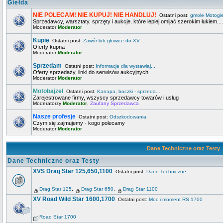
Giełda
NIE POLECAM! NIE KUPUJ! NIE HANDLUJ!
Ostatni post:
gmole Motogi
Sprzedawcy, warsztaty, sprzęty i aukcje, które lepiej omijać szerokim łukiem....
Moderator
Moderator
Kupię
Ostatni post:
Zawór lub głowice do XV ...
Oferty kupna
Moderator
Moderator
Sprzedam
Ostatni post:
Informacje dla wystawiaj...
Oferty sprzedaży, linki do serwisów aukcyjnych
Moderator
Moderator
Motobajzel
Ostatni post:
Kanapa, boczki - sprzeda...
Zarejestrowane firmy, wszyscy sprzedawcy towarów i usług
Moderatorzy
Moderator
,
Zaufany Sprzedawca
Nasze profesje
Ostatni post:
Odszkodowania
Czym się zajmujemy - kogo polecamy
Moderator
Moderator
Dane Techniczne oraz Testy
Dane Techniczne oraz Testy
XVS Drag Star 125,650,1100
Ostatni post:
Dane Techniczne
Drag Star 125
,
Drag Star 650
,
Drag Star 1100
XV Road Wild Star 1600,1700
Ostatni post:
Moc i moment RS 1700
Road Star 1700