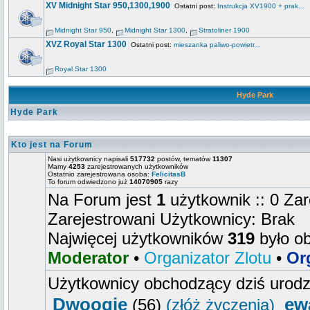
XV Midnight Star 950,1300,1900
Ostatni post:
Instrukcja XV1900 + prak...
Midnight Star 950
,
Midnight Star 1300
,
Stratoliner 1900
XVZ Royal Star 1300
Ostatni post:
mieszanka paliwo-powietr...
Royal Star 1300
Hyde Park
Hyde Park
Kto jest na Forum
Nasi użytkownicy napisali
517732
postów, tematów
11307
Mamy
4253
zarejestrowanych użytkowników
Ostatnio zarejestrowana osoba:
FelicitasB
To forum odwiedzono już
14070905
razy
Na Forum jest
1
użytkownik :: 0 Zar
Zarejestrowani Użytkownicy: Brak
Najwięcej użytkowników
319
było o
Moderator
•
Organizator Zlotu
•
Or
Użytkownicy obchodzący dziś urod
Dwoogie
ew
(56)
(złóż życzenia)