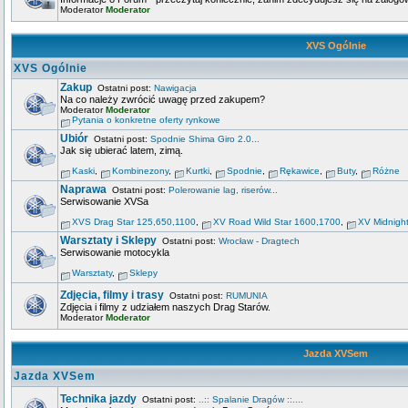
Moderator
Moderator
XVS Ogólnie
XVS Ogólnie
Zakup
Ostatni post:
Nawigacja
Na co należy zwrócić uwagę przed zakupem?
Moderator
Moderator
Pytania o konkretne oferty rynkowe
Ubiór
Ostatni post:
Spodnie Shima Giro 2.0...
Jak się ubierać latem, zimą.
Kaski
,
Kombinezony
,
Kurtki
,
Spodnie
,
Rękawice
,
Buty
,
Różne
Naprawa
Ostatni post:
Polerowanie lag, riserów...
Serwisowanie XVSa
XVS Drag Star 125,650,1100
,
XV Road Wild Star 1600,1700
,
XV Midnigh
Warsztaty i Sklepy
Ostatni post:
Wrocław - Dragtech
Serwisowanie motocykla
Warsztaty
,
Sklepy
Zdjęcia, filmy i trasy
Ostatni post:
RUMUNIA
Zdjęcia i filmy z udziałem naszych Drag Starów.
Moderator
Moderator
Jazda XVSem
Jazda XVSem
Technika jazdy
Ostatni post:
..:: Spalanie Dragów ::....