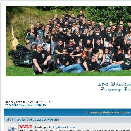
FAQ
Mapa Goo
Rejestracja
Z
Obecny czas to 2026-08-06, 13:57
YAMAHA Drag Star FORUM
Informacje dotyczące Forum
Informacje dotyczące Forum
WAŻNE
Ostatni post:
Regulamin Forum
Informacje o Forum - przeczytaj koniecznie, zanim zdecydujesz się na zalogo