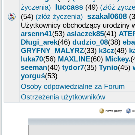
luccass
życzenia)
(49)
(złóż życze
szakal0608
(54)
(złóż życzenia)
(
Użytkownicy obchodzący urodziny w
arsenn41
(53)
asiaczek85
(41)
ATE
Długi_arek
(46)
dudzio_08
(38)
eba
GRYFNY_MALYRZ
(33)
k3cz
(49)
k
luka70
(56)
MAXLINE
(60)
Mickey.
(
seeman
(40)
tydor7
(35)
Tynio
(45)
yorguś
(53)
Osoby odpowiedzialne za Forum
Ostrzeżenia użytkowników
Nowe posty
B