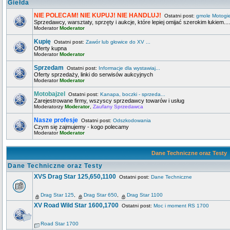
Giełda
NIE POLECAM! NIE KUPUJ! NIE HANDLUJ!
Ostatni post:
gmole Motogi
Sprzedawcy, warsztaty, sprzęty i aukcje, które lepiej omijać szerokim łukiem....
Moderator
Moderator
Kupię
Ostatni post:
Zawór lub głowice do XV ...
Oferty kupna
Moderator
Moderator
Sprzedam
Ostatni post:
Informacje dla wystawiaj...
Oferty sprzedaży, linki do serwisów aukcyjnych
Moderator
Moderator
Motobajzel
Ostatni post:
Kanapa, boczki - sprzeda...
Zarejestrowane firmy, wszyscy sprzedawcy towarów i usług
Moderatorzy
Moderator
,
Zaufany Sprzedawca
Nasze profesje
Ostatni post:
Odszkodowania
Czym się zajmujemy - kogo polecamy
Moderator
Moderator
Dane Techniczne oraz Testy
Dane Techniczne oraz Testy
XVS Drag Star 125,650,1100
Ostatni post:
Dane Techniczne
Drag Star 125
,
Drag Star 650
,
Drag Star 1100
XV Road Wild Star 1600,1700
Ostatni post:
Moc i moment RS 1700
Road Star 1700