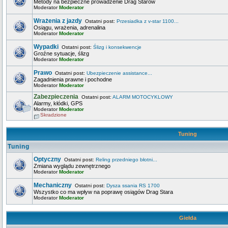
Metody na bezpieczne prowadzenie Drag Starów
Moderator
Moderator
Wrażenia z jazdy
Ostatni post:
Przesiadka z v-star 1100...
Osiągu, wrażenia, adrenalina
Moderator
Moderator
Wypadki
Ostatni post:
Ślizg i konsekwencje
Groźne sytuacje, ślizg
Moderator
Moderator
Prawo
Ostatni post:
Ubezpieczenie assistance...
Zagadnienia prawne i pochodne
Moderator
Moderator
Zabezpieczenia
Ostatni post:
ALARM MOTOCYKLOWY
Alarmy, kłódki, GPS
Moderator
Moderator
Skradzione
Tuning
Tuning
Optyczny
Ostatni post:
Reling przedniego błotni...
Zmiana wyglądu zewnętrznego
Moderator
Moderator
Mechaniczny
Ostatni post:
Dysza ssania RS 1700
Wszystko co ma wpływ na poprawę osiągów Drag Stara
Moderator
Moderator
Giełda