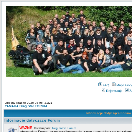
FAQ
Mapa Goo
Rejestracja
Z
Obecny czas to 2026-08-06, 21:21
YAMAHA Drag Star FORUM
Informacje dotyczące Forum
Informacje dotyczące Forum
WAŻNE
Ostatni post:
Regulamin Forum
Informacje o Forum - przeczytaj koniecznie, zanim zdecydujesz się na zalogo