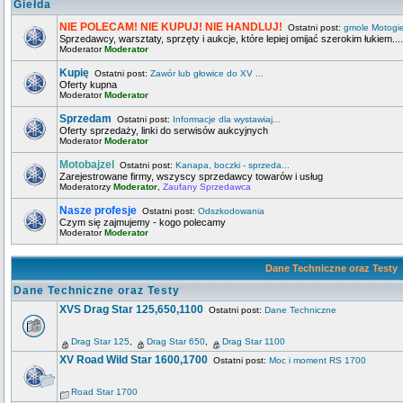
Giełda
NIE POLECAM! NIE KUPUJ! NIE HANDLUJ!
Ostatni post:
gmole Motogi
Sprzedawcy, warsztaty, sprzęty i aukcje, które lepiej omijać szerokim łukiem....
Moderator
Moderator
Kupię
Ostatni post:
Zawór lub głowice do XV ...
Oferty kupna
Moderator
Moderator
Sprzedam
Ostatni post:
Informacje dla wystawiaj...
Oferty sprzedaży, linki do serwisów aukcyjnych
Moderator
Moderator
Motobajzel
Ostatni post:
Kanapa, boczki - sprzeda...
Zarejestrowane firmy, wszyscy sprzedawcy towarów i usług
Moderatorzy
Moderator
,
Zaufany Sprzedawca
Nasze profesje
Ostatni post:
Odszkodowania
Czym się zajmujemy - kogo polecamy
Moderator
Moderator
Dane Techniczne oraz Testy
Dane Techniczne oraz Testy
XVS Drag Star 125,650,1100
Ostatni post:
Dane Techniczne
Drag Star 125
,
Drag Star 650
,
Drag Star 1100
XV Road Wild Star 1600,1700
Ostatni post:
Moc i moment RS 1700
Road Star 1700