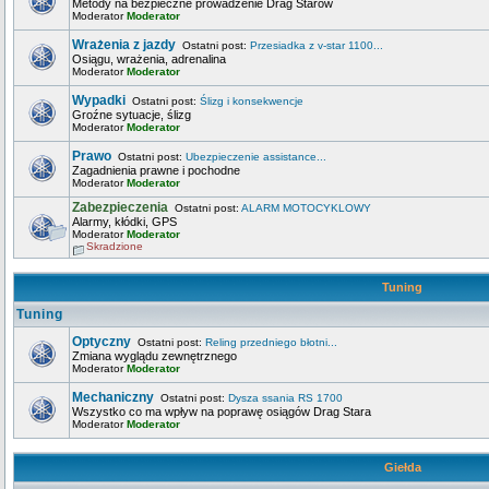
Metody na bezpieczne prowadzenie Drag Starów
Moderator
Moderator
Wrażenia z jazdy
Ostatni post:
Przesiadka z v-star 1100...
Osiągu, wrażenia, adrenalina
Moderator
Moderator
Wypadki
Ostatni post:
Ślizg i konsekwencje
Groźne sytuacje, ślizg
Moderator
Moderator
Prawo
Ostatni post:
Ubezpieczenie assistance...
Zagadnienia prawne i pochodne
Moderator
Moderator
Zabezpieczenia
Ostatni post:
ALARM MOTOCYKLOWY
Alarmy, kłódki, GPS
Moderator
Moderator
Skradzione
Tuning
Tuning
Optyczny
Ostatni post:
Reling przedniego błotni...
Zmiana wyglądu zewnętrznego
Moderator
Moderator
Mechaniczny
Ostatni post:
Dysza ssania RS 1700
Wszystko co ma wpływ na poprawę osiągów Drag Stara
Moderator
Moderator
Giełda