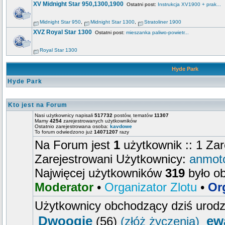
XV Midnight Star 950,1300,1900
Ostatni post:
Instrukcja XV1900 + prak...
Midnight Star 950
,
Midnight Star 1300
,
Stratoliner 1900
XVZ Royal Star 1300
Ostatni post:
mieszanka paliwo-powietr...
Royal Star 1300
Hyde Park
Hyde Park
Kto jest na Forum
Nasi użytkownicy napisali
517732
postów, tematów
11307
Mamy
4254
zarejestrowanych użytkowników
Ostatnio zarejestrowana osoba:
kavdowe
To forum odwiedzono już
14071207
razy
Na Forum jest
1
użytkownik :: 1 Zar
Zarejestrowani Użytkownicy:
anmot
Najwięcej użytkowników
319
było o
Moderator
•
Organizator Zlotu
•
Or
Użytkownicy obchodzący dziś urod
Dwoogie
ew
(56)
(złóż życzenia)