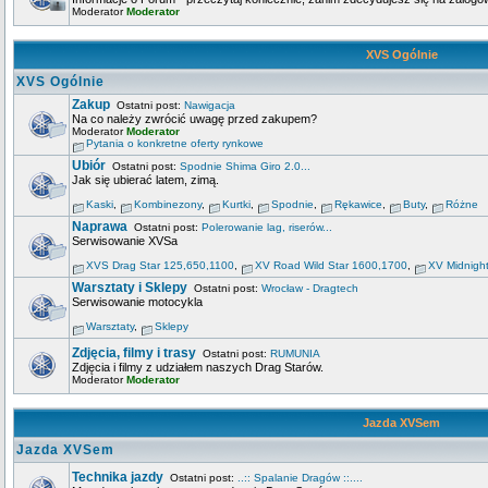
Moderator
Moderator
XVS Ogólnie
XVS Ogólnie
Zakup
Ostatni post:
Nawigacja
Na co należy zwrócić uwagę przed zakupem?
Moderator
Moderator
Pytania o konkretne oferty rynkowe
Ubiór
Ostatni post:
Spodnie Shima Giro 2.0...
Jak się ubierać latem, zimą.
Kaski
,
Kombinezony
,
Kurtki
,
Spodnie
,
Rękawice
,
Buty
,
Różne
Naprawa
Ostatni post:
Polerowanie lag, riserów...
Serwisowanie XVSa
XVS Drag Star 125,650,1100
,
XV Road Wild Star 1600,1700
,
XV Midnigh
Warsztaty i Sklepy
Ostatni post:
Wrocław - Dragtech
Serwisowanie motocykla
Warsztaty
,
Sklepy
Zdjęcia, filmy i trasy
Ostatni post:
RUMUNIA
Zdjęcia i filmy z udziałem naszych Drag Starów.
Moderator
Moderator
Jazda XVSem
Jazda XVSem
Technika jazdy
Ostatni post:
..:: Spalanie Dragów ::....