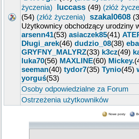
luccass
życzenia)
(49)
(złóż życze
szakal0608
(54)
(złóż życzenia)
(
Użytkownicy obchodzący urodziny w
arsenn41
(53)
asiaczek85
(41)
ATE
Długi_arek
(46)
dudzio_08
(38)
eba
GRYFNY_MALYRZ
(33)
k3cz
(49)
k
luka70
(56)
MAXLINE
(60)
Mickey.
(
seeman
(40)
tydor7
(35)
Tynio
(45)
yorguś
(53)
Osoby odpowiedzialne za Forum
Ostrzeżenia użytkowników
Nowe posty
B