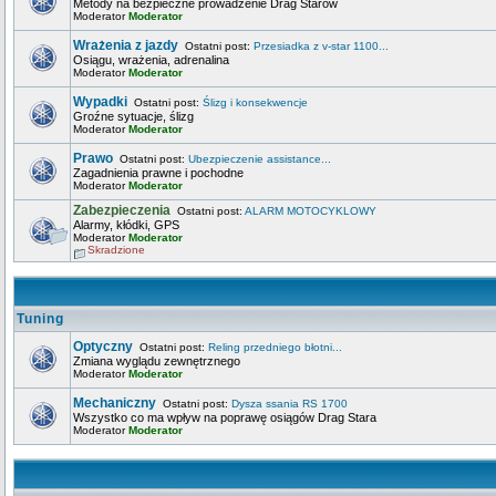
Metody na bezpieczne prowadzenie Drag Starów
Moderator
Moderator
Wrażenia z jazdy
Ostatni post:
Przesiadka z v-star 1100...
Osiągu, wrażenia, adrenalina
Moderator
Moderator
Wypadki
Ostatni post:
Ślizg i konsekwencje
Groźne sytuacje, ślizg
Moderator
Moderator
Prawo
Ostatni post:
Ubezpieczenie assistance...
Zagadnienia prawne i pochodne
Moderator
Moderator
Zabezpieczenia
Ostatni post:
ALARM MOTOCYKLOWY
Alarmy, kłódki, GPS
Moderator
Moderator
Skradzione
Tuning
Optyczny
Ostatni post:
Reling przedniego błotni...
Zmiana wyglądu zewnętrznego
Moderator
Moderator
Mechaniczny
Ostatni post:
Dysza ssania RS 1700
Wszystko co ma wpływ na poprawę osiągów Drag Stara
Moderator
Moderator