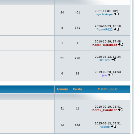
2021-11-08, 18:18
24
461
syn biskupa
2026-04-23, 10:19
8
371
PatrykR922
2010-10-26, 17:48
1
1
Kozak_Barabasz
2026-06-13, 12:34
21
228
OldDiver
2019-02-20, 14:53
6
18
jaro
Tematy
Posty
Ostatni post
2010-02-10, 23:41
11
11
Kozak_Barabasz
2025-09-13, 07:51
14
144
Robrob