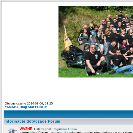
Obecny czas to 2026-08-06, 03:25
YAMAHA Drag Star FORUM
Informacje dotyczące Forum
WAŻNE
Ostatni post:
Regulamin Forum
Informacje o Forum - przeczytaj koniecznie, zanim zdecydujesz się na zalogo