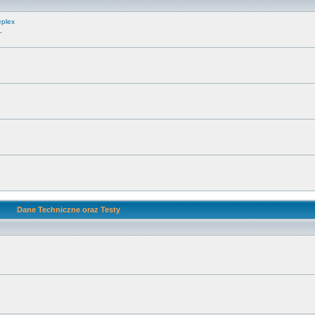
eplex
.
Dane Techniczne oraz Testy