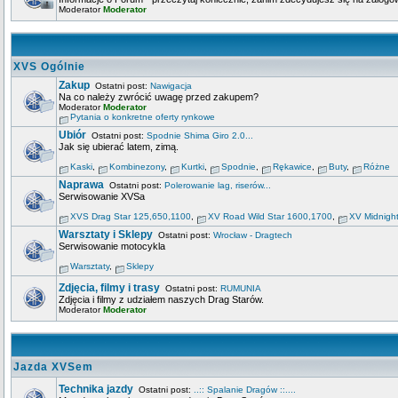
Moderator
Moderator
XVS Ogólnie
Zakup
Ostatni post:
Nawigacja
Na co należy zwrócić uwagę przed zakupem?
Moderator
Moderator
Pytania o konkretne oferty rynkowe
Ubiór
Ostatni post:
Spodnie Shima Giro 2.0...
Jak się ubierać latem, zimą.
Kaski
,
Kombinezony
,
Kurtki
,
Spodnie
,
Rękawice
,
Buty
,
Różne
Naprawa
Ostatni post:
Polerowanie lag, riserów...
Serwisowanie XVSa
XVS Drag Star 125,650,1100
,
XV Road Wild Star 1600,1700
,
XV Midnigh
Warsztaty i Sklepy
Ostatni post:
Wrocław - Dragtech
Serwisowanie motocykla
Warsztaty
,
Sklepy
Zdjęcia, filmy i trasy
Ostatni post:
RUMUNIA
Zdjęcia i filmy z udziałem naszych Drag Starów.
Moderator
Moderator
Jazda XVSem
Technika jazdy
Ostatni post:
..:: Spalanie Dragów ::....