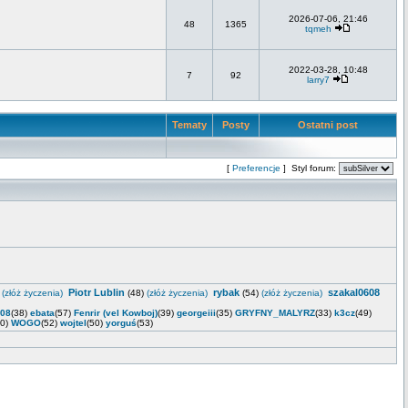
2026-07-06, 21:46
48
1365
tqmeh
2022-03-28, 10:48
7
92
larry7
Tematy
Posty
Ostatni post
[
Preferencje
] Styl forum:
Piotr Lublin
rybak
szakal0608
)
(złóż życzenia)
(48)
(złóż życzenia)
(54)
(złóż życzenia)
_08
(38)
ebata
(57)
Fenrir (vel Kowboj)
(39)
georgeiii
(35)
GRYFNY_MALYRZ
(33)
k3cz
(49)
40)
WOGO
(52)
wojtel
(50)
yorguś
(53)