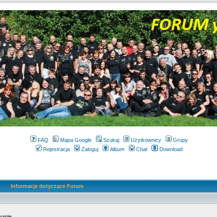
FAQ
Mapa Google
Szukaj
Użytkownicy
Grupy
Rejestracja
Zaloguj
Album
Chat
Download
Informacje dotyczące Forum
wanie.