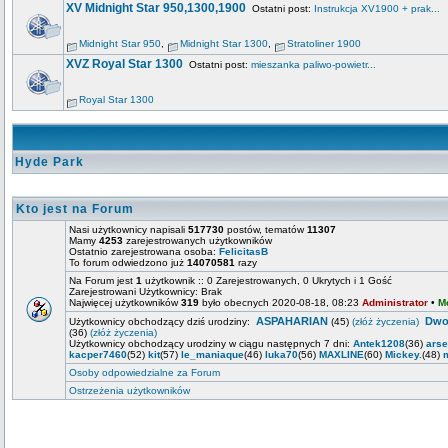
XV Midnight Star 950,1300,1900
Ostatni post:
Instrukcja XV1900 + prak...
Midnight Star 950
,
Midnight Star 1300
,
Stratoliner 1900
XVZ Royal Star 1300
Ostatni post:
mieszanka paliwo-powietr...
Royal Star 1300
Hyde Park
Kto jest na Forum
Nasi użytkownicy napisali
517730
postów, tematów
11307
Mamy
4253
zarejestrowanych użytkowników
Ostatnio zarejestrowana osoba:
FelicitasB
To forum odwiedzono już
14070581
razy
Na Forum jest
1
użytkownik :: 0 Zarejestrowanych, 0 Ukrytych i 1 Gość
Zarejestrowani Użytkownicy: Brak
Najwięcej użytkowników
319
było obecnych 2020-08-18, 08:23
Administrator
•
M
ASPAHARIAN
Dwo
Użytkownicy obchodzący dziś urodziny:
(45)
(złóż życzenia)
(36)
(złóż życzenia)
Użytkownicy obchodzący urodziny w ciągu następnych 7 dni:
Antek1208
(36)
ars
kacper7460
(52)
kit
(57)
le_maniaque
(46)
luka70
(56)
MAXLINE
(60)
Mickey.
(48)
Osoby odpowiedzialne za Forum
Ostrzeżenia użytkowników