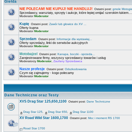
Giełda
NIE POLECAM! NIE KUPUJ! NIE HANDLUJ!
Ostatni post:
gmole Motogi
Sprzedawcy, warsztaty, sprzęty i aukcje, które lepiej omijać szerokim łukiem....
Moderator
Moderator
Kupię
Ostatni post:
Zawór lub głowice do XV ...
Oferty kupna
Moderator
Moderator
Sprzedam
Ostatni post:
Informacje dla wystawiaj...
Oferty sprzedaży, linki do serwisów aukcyjnych
Moderator
Moderator
Motobajzel
Ostatni post:
Kanapa, boczki - sprzeda...
Zarejestrowane firmy, wszyscy sprzedawcy towarów i usług
Moderatorzy
Moderator
,
Zaufany Sprzedawca
Nasze profesje
Ostatni post:
Odszkodowania
Czym się zajmujemy - kogo polecamy
Moderator
Moderator
Dane Techniczne oraz Testy
XVS Drag Star 125,650,1100
Ostatni post:
Dane Techniczne
Drag Star 125
,
Drag Star 650
,
Drag Star 1100
XV Road Wild Star 1600,1700
Ostatni post:
Moc i moment RS 1700
Road Star 1700