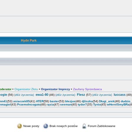
Hyde Park
oderator
•
Organizator Zlotu
•
Organizator Imprezy
•
Zaufany Sprzedawca
ogie
ewa1-80
Flesz
luccass
(56)
(złóż życzenia)
(46)
(złóż życzenia)
(57)
(złóż życzenia)
(49
enn41
(53)
asiaczek85
(41)
ATER
(58)
baster
(53)
blezjus
(46)
djliszka
(54)
Długi_arek
(46)
dudzio
mmagiel
(43)
PrzemoIncoguto
(48)
rąsia
(47)
seeman
(40)
tydor7
(35)
Tynio
(45)
wHereISmyBRa
(
Nowe posty
Brak nowych postów
Forum Zablokowane