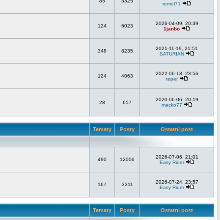
85
3325
remol71
2026-04-09, 20:39
124
6023
1janbo
2021-11-19, 21:51
348
8235
SATURIAN
2022-06-13, 23:56
124
4063
teper
2020-06-06, 20:19
28
657
macko77
Tematy
Posty
Ostatni post
2026-07-06, 21:01
490
12006
Easy Rider
2026-07-24, 23:57
167
3311
Easy Rider
Tematy
Posty
Ostatni post