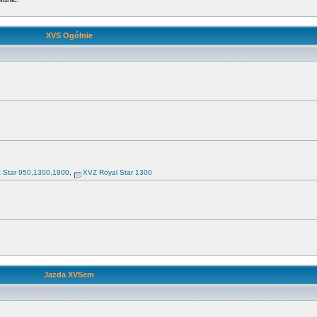
XVS Ogólnie
t Star 950,1300,1900
,
XVZ Royal Star 1300
Jazda XVSem