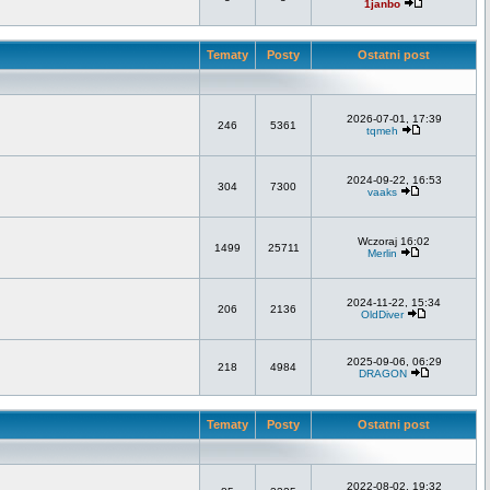
1janbo
Tematy
Posty
Ostatni post
2026-07-01, 17:39
246
5361
tqmeh
2024-09-22, 16:53
304
7300
vaaks
Wczoraj 16:02
1499
25711
Merlin
2024-11-22, 15:34
206
2136
OldDiver
2025-09-06, 06:29
218
4984
DRAGON
Tematy
Posty
Ostatni post
2022-08-02, 19:32