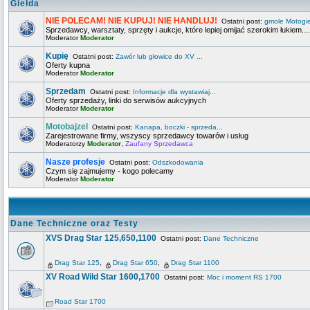
Giełda
NIE POLECAM! NIE KUPUJ! NIE HANDLUJ!
Ostatni post:
gmole Motogi
Sprzedawcy, warsztaty, sprzęty i aukcje, które lepiej omijać szerokim łukiem....
Moderator
Moderator
Kupię
Ostatni post:
Zawór lub głowice do XV ...
Oferty kupna
Moderator
Moderator
Sprzedam
Ostatni post:
Informacje dla wystawiaj...
Oferty sprzedaży, linki do serwisów aukcyjnych
Moderator
Moderator
Motobajzel
Ostatni post:
Kanapa, boczki - sprzeda...
Zarejestrowane firmy, wszyscy sprzedawcy towarów i usług
Moderatorzy
Moderator
,
Zaufany Sprzedawca
Nasze profesje
Ostatni post:
Odszkodowania
Czym się zajmujemy - kogo polecamy
Moderator
Moderator
Dane Techniczne oraz Testy
XVS Drag Star 125,650,1100
Ostatni post:
Dane Techniczne
Drag Star 125
,
Drag Star 650
,
Drag Star 1100
XV Road Wild Star 1600,1700
Ostatni post:
Moc i moment RS 1700
Road Star 1700