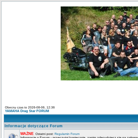
Obecny czas to 2026-08-06, 12:36
YAMAHA Drag Star FORUM
Informacje dotyczące Forum
WAŻNE
Ostatni post:
Regulamin Forum
Informacje o Forum - przeczytaj koniecznie, zanim zdecydujesz się na zalogo