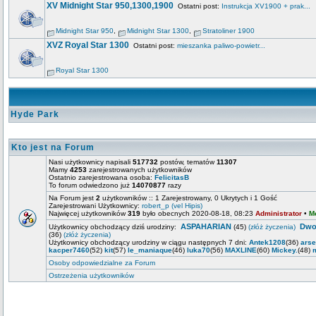
XV Midnight Star 950,1300,1900
Ostatni post:
Instrukcja XV1900 + prak...
Midnight Star 950
,
Midnight Star 1300
,
Stratoliner 1900
XVZ Royal Star 1300
Ostatni post:
mieszanka paliwo-powietr...
Royal Star 1300
Hyde Park
Kto jest na Forum
Nasi użytkownicy napisali
517732
postów, tematów
11307
Mamy
4253
zarejestrowanych użytkowników
Ostatnio zarejestrowana osoba:
FelicitasB
To forum odwiedzono już
14070877
razy
Na Forum jest
2
użytkowników :: 1 Zarejestrowany, 0 Ukrytych i 1 Gość
Zarejestrowani Użytkownicy:
robert_p (vel Hipis)
Najwięcej użytkowników
319
było obecnych 2020-08-18, 08:23
Administrator
•
M
ASPAHARIAN
Dwo
Użytkownicy obchodzący dziś urodziny:
(45)
(złóż życzenia)
(36)
(złóż życzenia)
Użytkownicy obchodzący urodziny w ciągu następnych 7 dni:
Antek1208
(36)
ars
kacper7460
(52)
kit
(57)
le_maniaque
(46)
luka70
(56)
MAXLINE
(60)
Mickey.
(48)
Osoby odpowiedzialne za Forum
Ostrzeżenia użytkowników