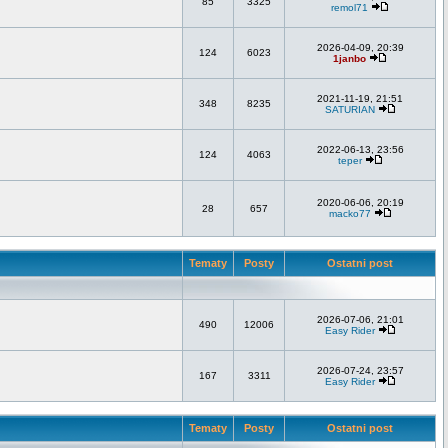
85
3325
remol71
2026-04-09, 20:39
124
6023
1janbo
2021-11-19, 21:51
348
8235
SATURIAN
2022-06-13, 23:56
124
4063
teper
2020-06-06, 20:19
28
657
macko77
Tematy
Posty
Ostatni post
2026-07-06, 21:01
490
12006
Easy Rider
2026-07-24, 23:57
167
3311
Easy Rider
Tematy
Posty
Ostatni post