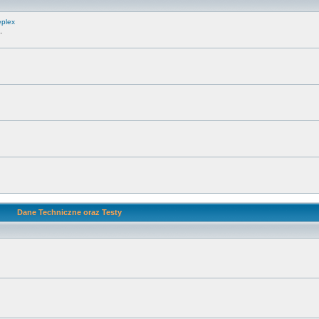
eplex
.
Dane Techniczne oraz Testy