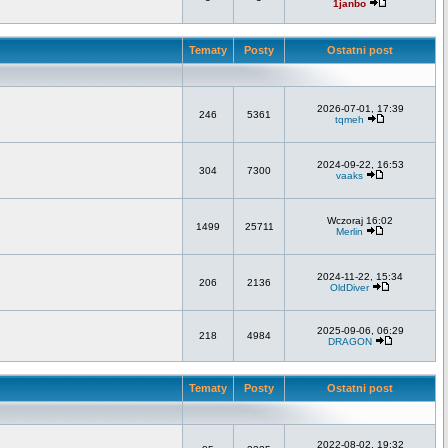
1janbo
Tematy
Posty
Ostatni post
2026-07-01, 17:39
246
5361
tqmeh
2024-09-22, 16:53
304
7300
vaaks
Wczoraj 16:02
1499
25711
Merlin
2024-11-22, 15:34
206
2136
OldDiver
2025-09-06, 06:29
218
4984
DRAGON
Tematy
Posty
Ostatni post
2022-08-02, 19:32