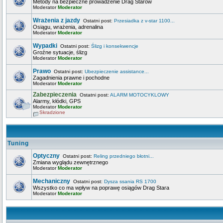
Metody na bezpieczne prowadzenie Drag Starów
Moderator
Moderator
Wrażenia z jazdy
Ostatni post:
Przesiadka z v-star 1100...
Osiągu, wrażenia, adrenalina
Moderator
Moderator
Wypadki
Ostatni post:
Ślizg i konsekwencje
Groźne sytuacje, ślizg
Moderator
Moderator
Prawo
Ostatni post:
Ubezpieczenie assistance...
Zagadnienia prawne i pochodne
Moderator
Moderator
Zabezpieczenia
Ostatni post:
ALARM MOTOCYKLOWY
Alarmy, kłódki, GPS
Moderator
Moderator
Skradzione
Tuning
Optyczny
Ostatni post:
Reling przedniego błotni...
Zmiana wyglądu zewnętrznego
Moderator
Moderator
Mechaniczny
Ostatni post:
Dysza ssania RS 1700
Wszystko co ma wpływ na poprawę osiągów Drag Stara
Moderator
Moderator