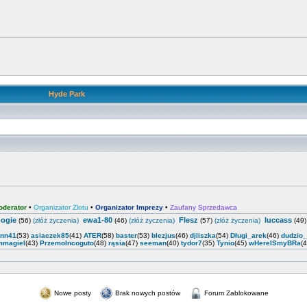
Hyde Park
oderator
•
Organizator Zlotu
•
Organizator Imprezy
•
Zaufany Sprzedawca
ogie
ewa1-80
Flesz
luccass
(56)
(złóż życzenia)
(46)
(złóż życzenia)
(57)
(złóż życzenia)
(49
enn41
(53)
asiaczek85
(41)
ATER
(58)
baster
(53)
blezjus
(46)
djliszka
(54)
Długi_arek
(46)
dudzio
mmagiel
(43)
PrzemoIncoguto
(48)
rąsia
(47)
seeman
(40)
tydor7
(35)
Tynio
(45)
wHereISmyBRa
(
Nowe posty
Brak nowych postów
Forum Zablokowane