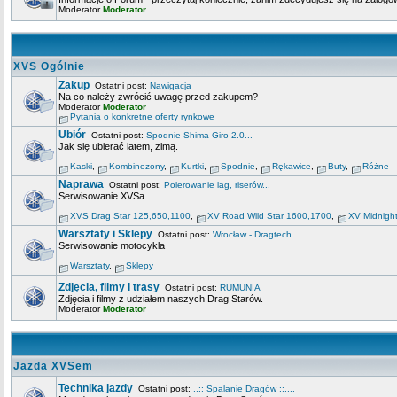
Moderator
Moderator
XVS Ogólnie
Zakup
Ostatni post:
Nawigacja
Na co należy zwrócić uwagę przed zakupem?
Moderator
Moderator
Pytania o konkretne oferty rynkowe
Ubiór
Ostatni post:
Spodnie Shima Giro 2.0...
Jak się ubierać latem, zimą.
Kaski
,
Kombinezony
,
Kurtki
,
Spodnie
,
Rękawice
,
Buty
,
Różne
Naprawa
Ostatni post:
Polerowanie lag, riserów...
Serwisowanie XVSa
XVS Drag Star 125,650,1100
,
XV Road Wild Star 1600,1700
,
XV Midnigh
Warsztaty i Sklepy
Ostatni post:
Wrocław - Dragtech
Serwisowanie motocykla
Warsztaty
,
Sklepy
Zdjęcia, filmy i trasy
Ostatni post:
RUMUNIA
Zdjęcia i filmy z udziałem naszych Drag Starów.
Moderator
Moderator
Jazda XVSem
Technika jazdy
Ostatni post:
..:: Spalanie Dragów ::....