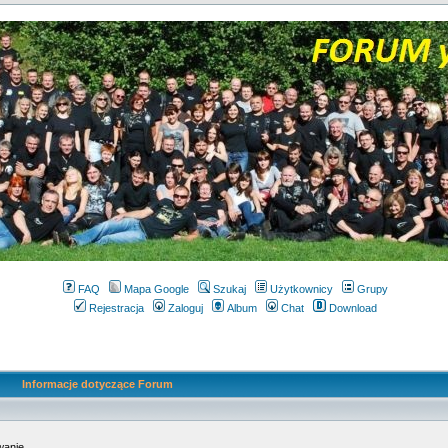
FAQ
Mapa Google
Szukaj
Użytkownicy
Grupy
Rejestracja
Zaloguj
Album
Chat
Download
Informacje dotyczące Forum
wanie.