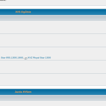
XVS Ogólnie
t Star 950,1300,1900
,
XVZ Royal Star 1300
Jazda XVSem