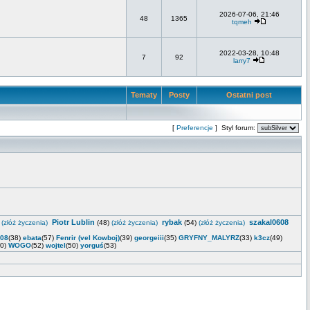
2026-07-06, 21:46
48
1365
tqmeh
2022-03-28, 10:48
7
92
larry7
Tematy
Posty
Ostatni post
[
Preferencje
] Styl forum:
Piotr Lublin
rybak
szakal0608
)
(złóż życzenia)
(48)
(złóż życzenia)
(54)
(złóż życzenia)
_08
(38)
ebata
(57)
Fenrir (vel Kowboj)
(39)
georgeiii
(35)
GRYFNY_MALYRZ
(33)
k3cz
(49)
40)
WOGO
(52)
wojtel
(50)
yorguś
(53)