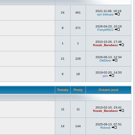
2021-11-08, 18:18
24
461
syn biskupa
2026-04-23, 10:19
8
371
PatrykR922
2010-10-26, 17:48
1
1
Kozak_Barabasz
2026-06-13, 12:34
21
228
OldDiver
2019-02-20, 14:53
6
18
jaro
Tematy
Posty
Ostatni post
2010-02-10, 23:41
11
11
Kozak_Barabasz
2025-09-13, 07:51
14
144
Robrob