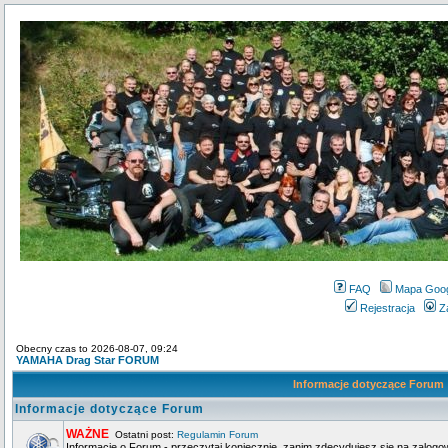
FAQ
Mapa Goo
Rejestracja
Z
Obecny czas to 2026-08-07, 09:24
YAMAHA Drag Star FORUM
Informacje dotyczące Forum
Informacje dotyczące Forum
WAŻNE
Ostatni post:
Regulamin Forum
Informacje o Forum - przeczytaj koniecznie, zanim zdecydujesz się na zalogo