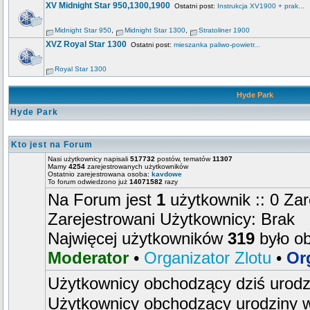
XV Midnight Star 950,1300,1900
Ostatni post:
Instrukcja XV1900 + prak...
Midnight Star 950
,
Midnight Star 1300
,
Stratoliner 1900
XVZ Royal Star 1300
Ostatni post:
mieszanka paliwo-powietr...
Royal Star 1300
Hyde Park
Hyde Park
Kto jest na Forum
Nasi użytkownicy napisali
517732
postów, tematów
11307
Mamy
4254
zarejestrowanych użytkowników
Ostatnio zarejestrowana osoba:
kavdowe
To forum odwiedzono już
14071582
razy
Na Forum jest
1
użytkownik :: 0 Zar
Zarejestrowani Użytkownicy: Brak
Najwięcej użytkowników
319
było o
Moderator
•
Organizator Zlotu
•
Or
Użytkownicy obchodzący dziś urod
Użytkownicy obchodzący urodziny w