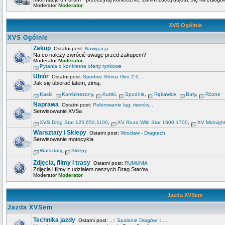
Moderator
Moderator
XVS Ogólnie
XVS Ogólnie
Zakup
Ostatni post:
Nawigacja
Na co należy zwrócić uwagę przed zakupem?
Moderator
Moderator
Pytania o konkretne oferty rynkowe
Ubiór
Ostatni post:
Spodnie Shima Giro 2.0...
Jak się ubierać latem, zimą.
Kaski
,
Kombinezony
,
Kurtki
,
Spodnie
,
Rękawice
,
Buty
,
Różne
Naprawa
Ostatni post:
Polerowanie lag, riserów...
Serwisowanie XVSa
XVS Drag Star 125,650,1100
,
XV Road Wild Star 1600,1700
,
XV Midnigh
Warsztaty i Sklepy
Ostatni post:
Wrocław - Dragtech
Serwisowanie motocykla
Warsztaty
,
Sklepy
Zdjęcia, filmy i trasy
Ostatni post:
RUMUNIA
Zdjęcia i filmy z udziałem naszych Drag Starów.
Moderator
Moderator
Jazda XVSem
Jazda XVSem
Technika jazdy
Ostatni post:
..:: Spalanie Dragów ::....