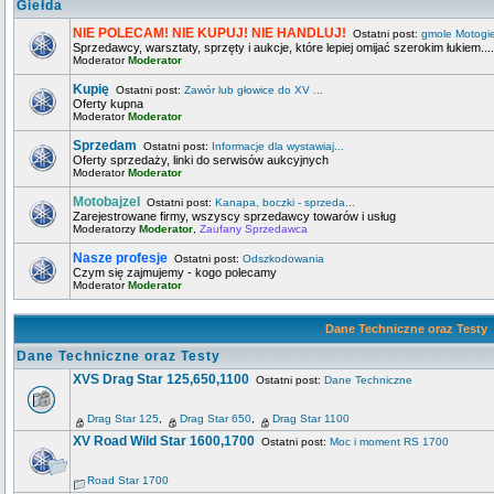
Giełda
NIE POLECAM! NIE KUPUJ! NIE HANDLUJ!
Ostatni post:
gmole Motogi
Sprzedawcy, warsztaty, sprzęty i aukcje, które lepiej omijać szerokim łukiem....
Moderator
Moderator
Kupię
Ostatni post:
Zawór lub głowice do XV ...
Oferty kupna
Moderator
Moderator
Sprzedam
Ostatni post:
Informacje dla wystawiaj...
Oferty sprzedaży, linki do serwisów aukcyjnych
Moderator
Moderator
Motobajzel
Ostatni post:
Kanapa, boczki - sprzeda...
Zarejestrowane firmy, wszyscy sprzedawcy towarów i usług
Moderatorzy
Moderator
,
Zaufany Sprzedawca
Nasze profesje
Ostatni post:
Odszkodowania
Czym się zajmujemy - kogo polecamy
Moderator
Moderator
Dane Techniczne oraz Testy
Dane Techniczne oraz Testy
XVS Drag Star 125,650,1100
Ostatni post:
Dane Techniczne
Drag Star 125
,
Drag Star 650
,
Drag Star 1100
XV Road Wild Star 1600,1700
Ostatni post:
Moc i moment RS 1700
Road Star 1700