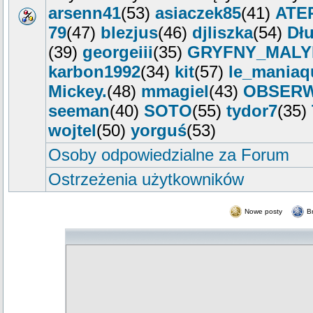
arsenn41
(53)
asiaczek85
(41)
ATE
79
(47)
blezjus
(46)
djliszka
(54)
Dłu
(39)
georgeiii
(35)
GRYFNY_MALY
karbon1992
(34)
kit
(57)
le_maniaq
Mickey.
(48)
mmagiel
(43)
OBSER
seeman
(40)
SOTO
(55)
tydor7
(35)
wojtel
(50)
yorguś
(53)
Osoby odpowiedzialne za Forum
Ostrzeżenia użytkowników
Nowe posty
B