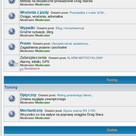
Metody na bezpieczne prowadzenie Drag Starów
Moderator
Moderator
Wrażenia z jazdy
Ostatni post:
Przesiadka z v-star 1100...
Osiągu, wrażenia, adrenalina
Moderator
Moderator
Wypadki
Ostatni post:
Ślizg i konsekwencje
Groźne sytuacje, ślizg
Moderator
Moderator
Prawo
Ostatni post:
Ubezpieczenie assistance...
Zagadnienia prawne i pochodne
Moderator
Moderator
Zabezpieczenia
Ostatni post:
ALARM MOTOCYKLOWY
Alarmy, kłódki, GPS
Moderator
Moderator
Skradzione
Tuning
Tuning
Optyczny
Ostatni post:
Reling przedniego błotni...
Zmiana wyglądu zewnętrznego
Moderator
Moderator
Mechaniczny
Ostatni post:
Dysza ssania RS 1700
Wszystko co ma wpływ na poprawę osiągów Drag Stara
Moderator
Moderator
Giełda