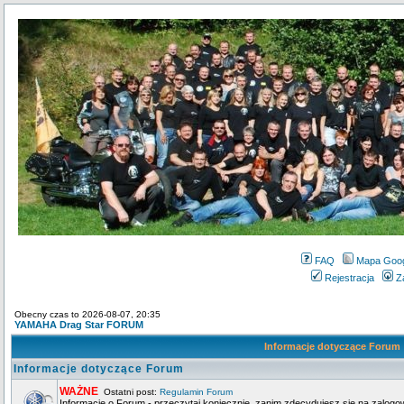
FAQ
Mapa Goo
Rejestracja
Z
Obecny czas to 2026-08-07, 20:35
YAMAHA Drag Star FORUM
Informacje dotyczące Forum
Informacje dotyczące Forum
WAŻNE
Ostatni post:
Regulamin Forum
Informacje o Forum - przeczytaj koniecznie, zanim zdecydujesz się na zalogo