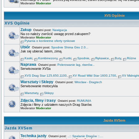
Moderator
Moderator
XVS Ogólnie
XVS Ogólnie
Zakup
Ostatni post:
Nawigacja
Na co należy zwrócić uwagę przed zakupem?
Moderator
Moderator
Pytania o konkretne oferty rynkowe
Ubiór
Ostatni post:
Spodnie Shima Giro 2.0...
Jak się ubierać latem, zimą.
Kaski
,
Kombinezony
,
Kurtki
,
Spodnie
,
Rękawice
,
Buty
,
Różne
Naprawa
Ostatni post:
Polerowanie lag, riserów...
Serwisowanie XVSa
XVS Drag Star 125,650,1100
,
XV Road Wild Star 1600,1700
,
XV Midnigh
Warsztaty i Sklepy
Ostatni post:
Wrocław - Dragtech
Serwisowanie motocykla
Warsztaty
,
Sklepy
Zdjęcia, filmy i trasy
Ostatni post:
RUMUNIA
Zdjęcia i filmy z udziałem naszych Drag Starów.
Moderator
Moderator
Jazda XVSem
Jazda XVSem
Technika jazdy
Ostatni post:
..:: Spalanie Dragów ::....