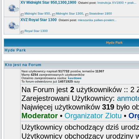
XV Midnight Star 950,1300,1900
Ostatni post:
Instrukcja XV1900 + prak...
Midnight Star 950
,
Midnight Star 1300
,
Stratoliner 1900
XVZ Royal Star 1300
Ostatni post:
mieszanka paliwo-powietr...
Royal Star 1300
Hyde Park
Hyde Park
Kto jest na Forum
Nasi użytkownicy napisali
517732
postów, tematów
11307
Mamy
4254
zarejestrowanych użytkowników
Ostatnio zarejestrowana osoba:
kavdowe
To forum odwiedzono już
14071925
razy
Na Forum jest
2
użytkowników :: 2 Z
Zarejestrowani Użytkownicy:
anmot
Najwięcej użytkowników
319
było o
Moderator
•
Organizator Zlotu
•
Or
Użytkownicy obchodzący dziś urod
Użytkownicy obchodzący urodziny w