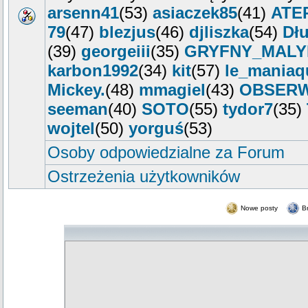
arsenn41
(53)
asiaczek85
(41)
ATE
79
(47)
blezjus
(46)
djliszka
(54)
Dłu
(39)
georgeiii
(35)
GRYFNY_MALY
karbon1992
(34)
kit
(57)
le_maniaq
Mickey.
(48)
mmagiel
(43)
OBSER
seeman
(40)
SOTO
(55)
tydor7
(35)
wojtel
(50)
yorguś
(53)
Osoby odpowiedzialne za Forum
Ostrzeżenia użytkowników
Nowe posty
B