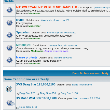
Giełda
NIE POLECAM! NIE KUPUJ! NIE HANDLUJ!
Ostatni post:
gmole Motogi
Sprzedawcy, warsztaty, sprzęty i aukcje, które lepiej omijać szerokim łukiem....
Moderator
Moderator
Kupię
Ostatni post:
Zawór lub głowice do XV ...
Oferty kupna
Moderator
Moderator
Sprzedam
Ostatni post:
Informacje dla wystawiaj...
Oferty sprzedaży, linki do serwisów aukcyjnych
Moderator
Moderator
Motobajzel
Ostatni post:
Kanapa, boczki - sprzeda...
Zarejestrowane firmy, wszyscy sprzedawcy towarów i usług
Moderatorzy
Moderator
,
Zaufany Sprzedawca
Nasze profesje
Ostatni post:
Odszkodowania
Czym się zajmujemy - kogo polecamy
Moderator
Moderator
Dane Techniczne oraz Testy
Dane Techniczne oraz Testy
XVS Drag Star 125,650,1100
Ostatni post:
Dane Techniczne
Drag Star 125
,
Drag Star 650
,
Drag Star 1100
XV Road Wild Star 1600,1700
Ostatni post:
Moc i moment RS 1700
Road Star 1700