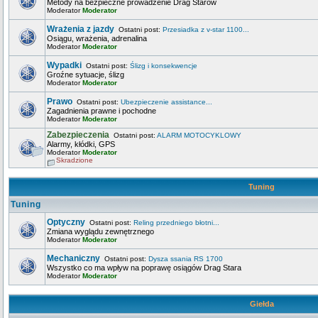
Metody na bezpieczne prowadzenie Drag Starów
Moderator
Moderator
Wrażenia z jazdy
Ostatni post:
Przesiadka z v-star 1100...
Osiągu, wrażenia, adrenalina
Moderator
Moderator
Wypadki
Ostatni post:
Ślizg i konsekwencje
Groźne sytuacje, ślizg
Moderator
Moderator
Prawo
Ostatni post:
Ubezpieczenie assistance...
Zagadnienia prawne i pochodne
Moderator
Moderator
Zabezpieczenia
Ostatni post:
ALARM MOTOCYKLOWY
Alarmy, kłódki, GPS
Moderator
Moderator
Skradzione
Tuning
Tuning
Optyczny
Ostatni post:
Reling przedniego błotni...
Zmiana wyglądu zewnętrznego
Moderator
Moderator
Mechaniczny
Ostatni post:
Dysza ssania RS 1700
Wszystko co ma wpływ na poprawę osiągów Drag Stara
Moderator
Moderator
Giełda